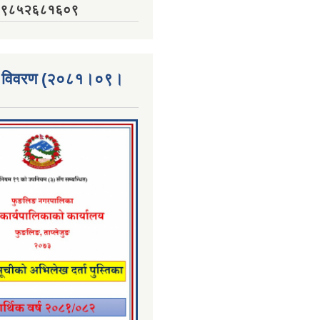
नं. ९८५२६८१६०९
्ता विवरण (२०८१।०९।