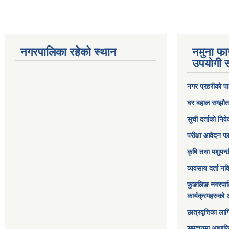
नगरपालिका रहेको स्थान
नमुना फा
उपयोगी स
नगर प्रहरीको पा
घर बहाल सम्झौत
सूची दर्ताको निव
परीक्षा आवेदन फ
कृषि तथा पशुपन्
व्यवसाय दर्ता न
फुङलिङ नगरपाल
कार्यक्रमहरुको 
छात्रवृत्तिका ल
समुदायमा आधारि