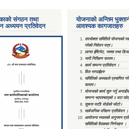
काको संगठन तथा
योजनाको अन्तिम भुक्ता
पन अध्ययन प्रतिवेदन
आवश्यक कागजातहरु
ments/Al...
उपभोक्ता समितिले योजनाको रकम
गरेको निवेदन पत्र।
लागत ईष्टिमेट, नक्सा तथा डिज
नापी निरिक्षण फाराम।
कार्य सम्पन्न प्रतिवेदन ।
विल भरपाईहरु
समितिको अध्यक्षले प्रमाणित गर
फाराम।
योजनाको कार्य सुरु गर्नु अगाडी
सम्पन्न भएपश्चात्‌को २ वटा फो
सूचना पाटी/ वोर्डको फोटो।
सार्वजनिक परिक्षण प्रतिवेदन ।
आयोजना स्थलको अनुगमन प्रत
समितिको वैठकका निर्णयहरु ।