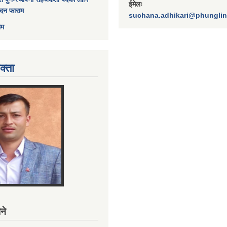
ईमेलः
ेदन फाराम
suchana.adhikari@phungli
ाम
क्ता
ने