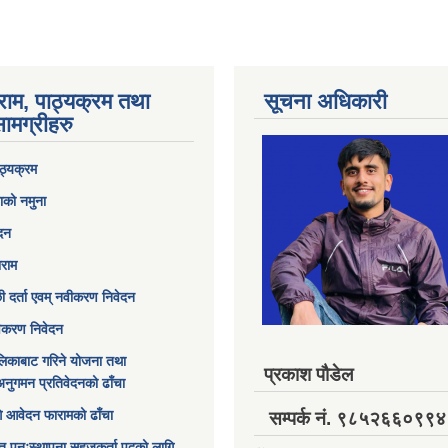
राम, पाठ्यक्रम तथा
सूचना अधिकारी
ामग्रीहरु
ठ्यक्रम
ाको नमुना
ेदन
ाराम
छी दर्ता एवम् नवीकरण निवेदन
विकरण निवेदन
िकाबाट गरिने योजना तथा
प्रकाश पौडेल
अनुगमन प्रतिवेदनको ढाँचा
ागि आवेदन फारामको ढाँचा
सम्पर्क नं. ९८५२६६०९९४
त पुनःस्थापना सहजकर्ता पदको लागि