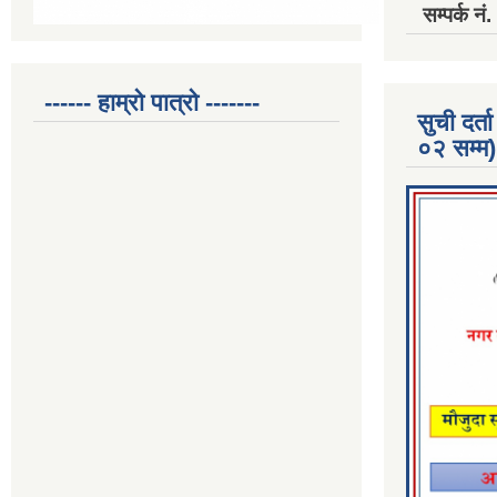
सम्पर्क 
------ हाम्रो पात्रो -------
सुची दर
०२ सम्म)