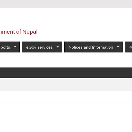
nment of Nepal
ports
eGov services
Notices and Information
अ