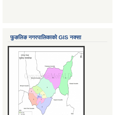
फुङलिङ नगरपालिकाको GIS नक्सा