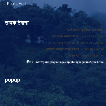
Public Audit
सम्पर्क ठेगाना
सम्पर्क ठेगाना : फुङलिङ नगरपालिका
नगर प्रमुख सम्पर्क फोन नं: +९७७ ०२४-४६१०६६
नगर उप-प्रमुख सम्पर्क फोन नं: +९७७ ०२४-४६१०६७
कार्यकारी अधिकृत सम्पर्क फोन नं: +९७७ ०२४-४६०११४
फ्याक्स नं.: +९७७ ०२४-४६१०३०
ईमेल :
info@phunglingmun.gov.np
phunglingmun@gmail.com
popup