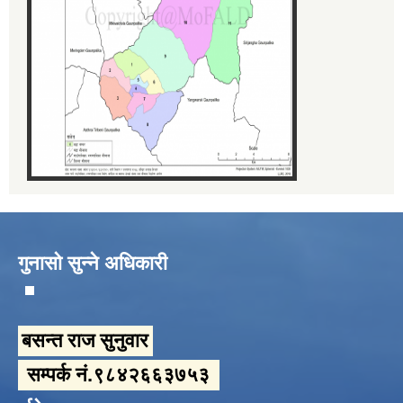
गुनासो सुन्ने अधिकारी
बसन्त राज सुनुवार
सम्पर्क नं.९८४२६६३७५३