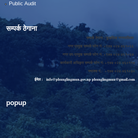
Public Audit
सम्पर्क ठेगाना
सम्पर्क ठेगाना : फुङलिङ नगरपालिका
नगर प्रमुख सम्पर्क फोन नं: +९७७ ०२४-४६१०६६
नगर उप-प्रमुख सम्पर्क फोन नं: +९७७ ०२४-४६१०६७
कार्यकारी अधिकृत सम्पर्क फोन नं: +९७७ ०२४-४६०११४
फ्याक्स नं.: +९७७ ०२४-४६१०३०
ईमेल :
info@phunglingmun.gov.np
phunglingmun@gmail.com
popup