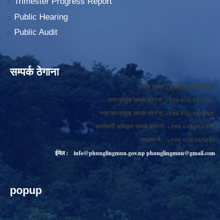
Trimester Progress Report
Public Hearing
Public Audit
सम्पर्क ठेगाना
सम्पर्क ठेगाना : फुङलिङ नगरपालिका
नगर प्रमुख सम्पर्क फोन नं: +९७७ ०२४-४६१०६६
नगर उप-प्रमुख सम्पर्क फोन नं: +९७७ ०२४-४६१०६७
कार्यकारी अधिकृत सम्पर्क फोन नं: +९७७ ०२४-४६०११४
फ्याक्स नं.: +९७७ ०२४-४६१०३०
ईमेल :
info@phunglingmun.gov.np
phunglingmun@gmail.com
popup