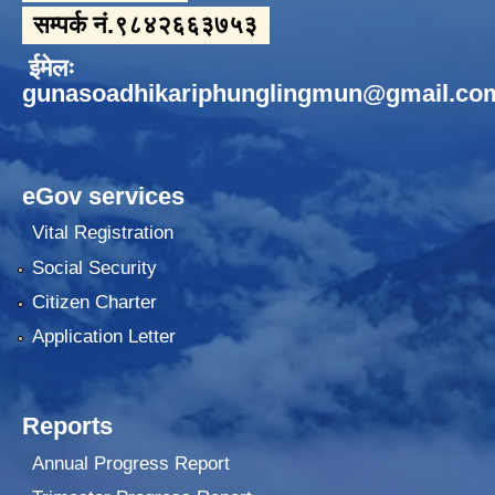
सम्पर्क नं.९८४२६६३७५३
ईमेलः
gunasoadhikariphunglingmun@gmail.co
eGov services
Vital Registration
Social Security
Citizen Charter
Application Letter
Reports
Annual Progress Report