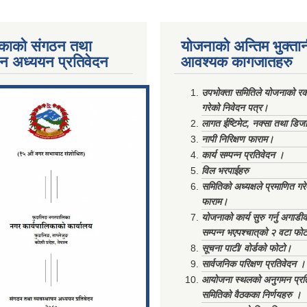
काको संगठन तथा
योजनाको अन्तिम भुक्ता
पन अध्ययन प्रतिवेदन
आवश्यक कागजातहरु
ments/Al...
उपभोक्ता समितिले योजनाको रकम
गरेको निवेदन पत्र।
लागत ईष्टिमेट, नक्सा तथा डिज
नापी निरिक्षण फाराम।
कार्य सम्पन्न प्रतिवेदन ।
विल भरपाईहरु
समितिको अध्यक्षले प्रमाणित गर
फाराम।
योजनाको कार्य सुरु गर्नु अगाडी
सम्पन्न भएपश्चात्‌को २ वटा फो
सूचना पाटी/ वोर्डको फोटो।
सार्वजनिक परिक्षण प्रतिवेदन ।
आयोजना स्थलको अनुगमन प्रत
समितिको वैठकका निर्णयहरु ।