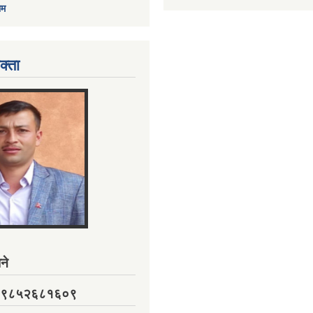
ाम
क्ता
ने
नं. ९८५२६८१६०९