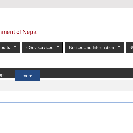
nment of Nepal
ports
eGov services
Notices and Information
अ
more