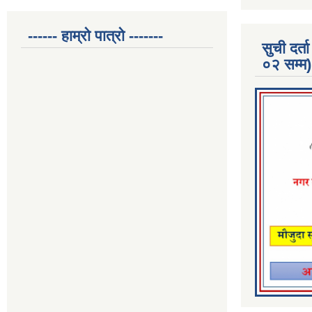
------ हाम्रो पात्रो -------
सुची दर
०२ सम्म)