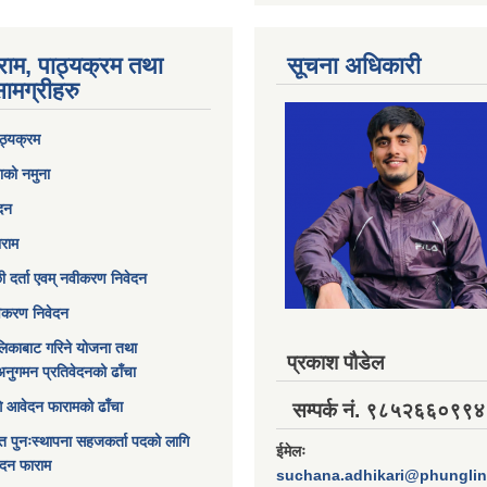
राम, पाठ्यक्रम तथा
सूचना अधिकारी
ामग्रीहरु
ठ्यक्रम
ाको नमुना
ेदन
ाराम
छी दर्ता एवम् नवीकरण निवेदन
विकरण निवेदन
िकाबाट गरिने योजना तथा
प्रकाश पौडेल
अनुगमन प्रतिवेदनको ढाँचा
ागि आवेदन फारामको ढाँचा
सम्पर्क नं. ९८५२६६०९९४
त पुनःस्थापना सहजकर्ता पदको लागि
ईमेलः
ेदन फाराम
suchana.adhikari@phungli