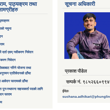
राम, पाठ्यक्रम तथा
सूचना अधिकारी
ामग्रीहरु
ठ्यक्रम
ाको नमुना
ेदन
ाराम
छी दर्ता एवम् नवीकरण निवेदन
विकरण निवेदन
िकाबाट गरिने योजना तथा
प्रकाश पौडेल
अनुगमन प्रतिवेदनको ढाँचा
ागि आवेदन फारामको ढाँचा
सम्पर्क नं. ९८५२६६०९९४
त पुनःस्थापना सहजकर्ता पदको लागि
ईमेलः
ेदन फाराम
suchana.adhikari@phungli
ाम