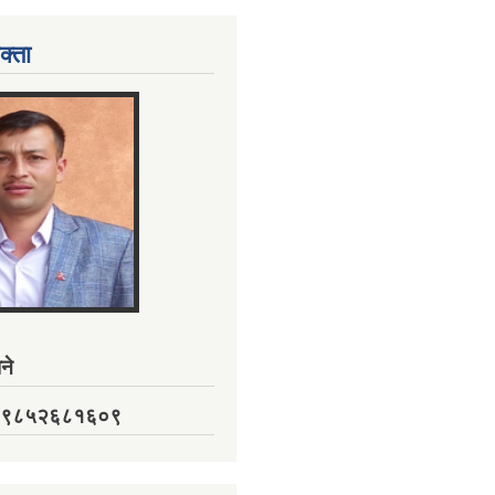
क्ता
ने
नं. ९८५२६८१६०९