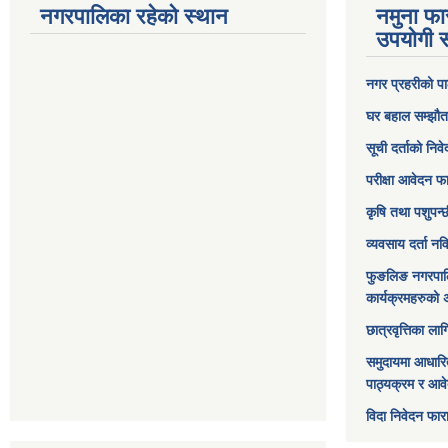
नगरपालिका रहेको स्थान
नमुना फा
उपयोगी स
नगर प्रहरीको पा
घर बहाल सम्झौत
सूची दर्ताको निव
परीक्षा आवेदन फ
कृषि तथा पशुपन्
व्यवसाय दर्ता न
फुङलिङ नगरपाल
कार्यक्रमहरुको 
छात्रवृत्तिका ल
समुदायमा आधारि
पाठ्यक्रम र आव
विदा निवेदन फार