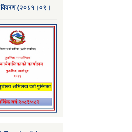
्ता विवरण (२०८१।०९।