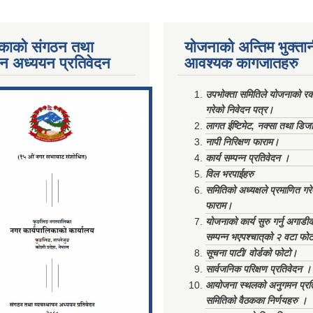
काको संगठन तथा
योजनाको अन्तिम भुक्ता
पन अध्ययन प्रतिवेदन
आवश्यक कागजातहरु
ments/Al...
उपभोक्ता समितिले योजनाको रकम
गरेको निवेदन पत्र।
लागत ईष्टिमेट, नक्सा तथा डिज
नापी निरिक्षण फाराम।
कार्य सम्पन्न प्रतिवेदन ।
विल भरपाईहरु
समितिको अध्यक्षले प्रमाणित गर
फाराम।
योजनाको कार्य सुरु गर्नु अगाडी
सम्पन्न भएपश्चात्‌को २ वटा फो
सूचना पाटी/ वोर्डको फोटो।
सार्वजनिक परिक्षण प्रतिवेदन ।
आयोजना स्थलको अनुगमन प्रत
समितिको वैठकका निर्णयहरु ।