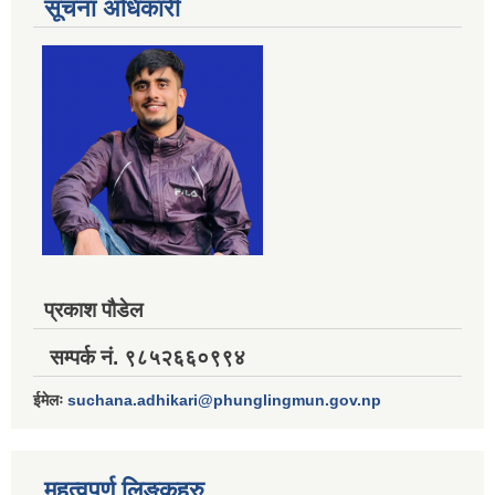
सूचना अधिकारी
प्रकाश पौडेल
सम्पर्क नं. ९८५२६६०९९४
ईमेलः
suchana.adhikari@phunglingmun.gov.np
महत्वपूर्ण लिङ्कहरु