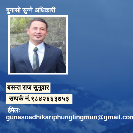
गुनासो सुन्ने अधिकारी
बसन्त राज सुनुवार
सम्पर्क नं.९८४२६६३७५३
ईमेलः
gunasoadhikariphunglingmun@gmail.co