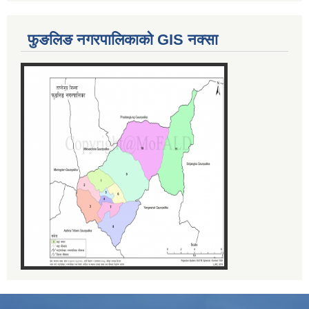
फुङलिङ नगरपालिकाको GIS नक्सा