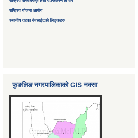
राष्ट्रिय परिचयपत्र तथा पञ्जिकरण विभाग
राष्ट्रिय योजना आयोग
स्थानीय तहका वेबसाईटको लिङ्कहरु
फुङलिङ नगरपालिकाको GIS नक्सा