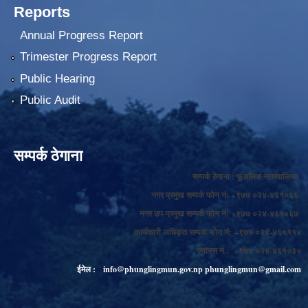
Reports
Annual Progress Report
Trimester Progress Report
Public Hearing
Public Audit
सम्पर्क ठेगाना
सम्पर्क ठेगाना : फुङलिङ नगरपालिका
नगर प्रमुख सम्पर्क फोन नं: +९७७ ०२४-४६१०६६
नगर उप-प्रमुख सम्पर्क फोन नं: +९७७ ०२४-४६१०६७
कार्यकारी अधिकृत सम्पर्क फोन नं: +९७७ ०२४-४६०११४
फ्याक्स नं.: +९७७ ०२४-४६१०३०
ईमेल :
info@phunglingmun.gov.np
phunglingmun@gmail.com