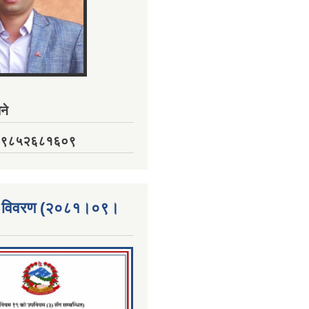
ने
नं. ९८५२६८१६०९
्ता विवरण (२०८१।०९।