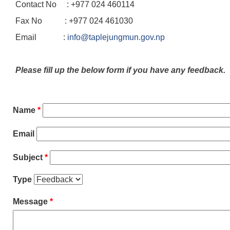
Contact No : +977 024 460114
Fax No : +977 024 461030
Email :
info@taplejungmun.gov.np
Please fill up the below form if you have any feedback.
Name
*
Email
Subject
*
Type
Message
*