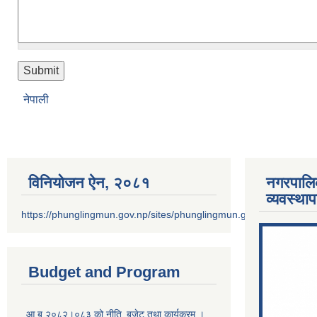
नेपाली
विनियोजन ऐन‚ २०८१
नगरपालि
व्यवस्था
https://phunglingmun.gov.np/sites/phunglingmun.gov.np/files/docu
Budget and Program
आ.ब.२०८२।०८३ को नीति‚ बजेट तथा कार्यक्रम ।