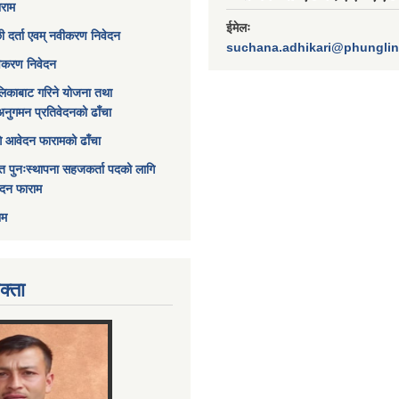
ाराम
ईमेलः
छी दर्ता एवम् नवीकरण निवेदन
suchana.adhikari@phungli
विकरण निवेदन
िकाबाट गरिने योजना तथा
अनुगमन प्रतिवेदनको ढाँचा
ागि आवेदन फारामको ढाँचा
त पुनःस्थापना सहजकर्ता पदको लागि
ेदन फाराम
ाम
क्ता