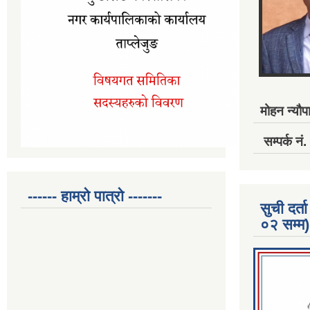
मोहन न्यौपा
सम्पर्क 
------ हाम्रो पात्रो -------
सुची दर
०२ सम्म)