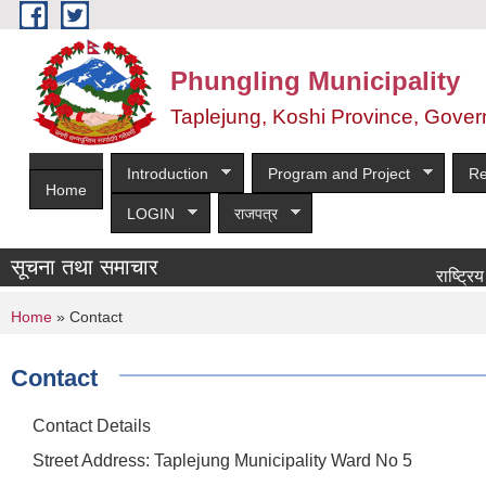
Skip to main content
Phungling Municipality
Taplejung, Koshi Province, Gover
Introduction
Program and Project
Re
Home
LOGIN
राजपत्र
सूचना तथा समाचार
राष्ट्रिय पशुपन
You are here
Home
» Contact
Contact
Contact Details
Street Address: Taplejung Municipality Ward No 5