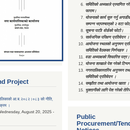
समितिको अध्यक्षले प्रमाणित गर
फाराम।
योजनाको कार्य सुरु गर्नु अगाडी
सम्पन्न भएपश्चात्‌को २ वटा फो
सूचना पाटी/ वोर्डको फोटो।
सार्वजनिक परिक्षण प्रतिवेदन ।
आयोजना स्थलको अनुगमन प्रत
समितिको वैठकका निर्णयहरु ।
वडा अध्याक्षको सिफारिस पत्र।
योजना शाखाले पेश गरेको टिप्प
नगरपालिकास्तरिय अनुगमन तथा
समितिको प्रतिवेदन ।
nd Project
सम्झौता तथा आयोजना खाता ।
भुक्तानीको लागि पेश गरेको तेर
ालिकाको आ.ब.२०८२।०८३ को नीति‚
यक्रम ।
ednesday, August 20, 2025 -
Public
Procurement/Ten