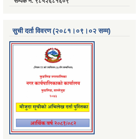
सम्पर्क नं. ९८५२६८१६०९
सुची दर्ता विवरण (२०८१।०९।०२ सम्म)