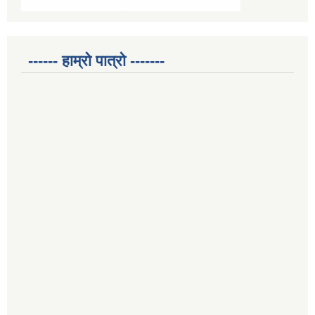
------ हाम्रो पात्रो -------