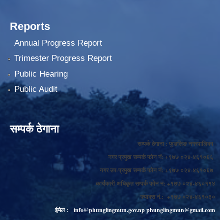
Reports
Annual Progress Report
Trimester Progress Report
Public Hearing
Public Audit
सम्पर्क ठेगाना
सम्पर्क ठेगाना : फुङलिङ नगरपालिका
नगर प्रमुख सम्पर्क फोन नं: +९७७ ०२४-४६१०६६
नगर उप-प्रमुख सम्पर्क फोन नं: +९७७ ०२४-४६१०६७
कार्यकारी अधिकृत सम्पर्क फोन नं: +९७७ ०२४-४६०११४
फ्याक्स नं.: +९७७ ०२४-४६१०३०
ईमेल :
info@phunglingmun.gov.np
phunglingmun@gmail.com