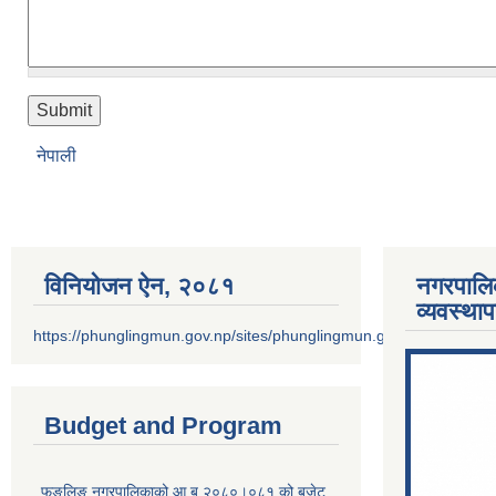
नेपाली
विनियोजन ऐन‚ २०८१
नगरपालि
व्यवस्था
https://phunglingmun.gov.np/sites/phunglingmun.gov.np/files/docu
Budget and Program
फुङलिङ नगरपालिकाको आ.ब.२०८०।०८१ को बजेट