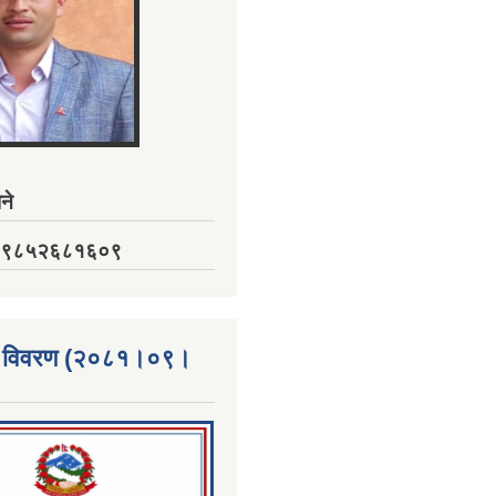
ने
नं. ९८५२६८१६०९
्ता विवरण (२०८१।०९।