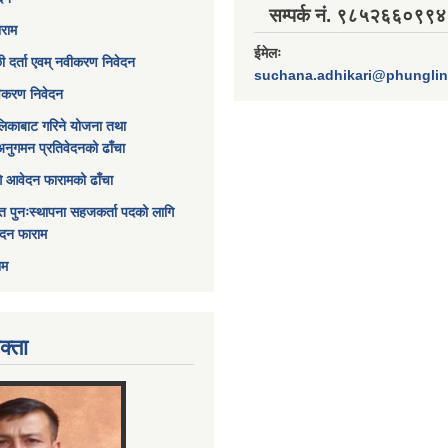
सम्पर्क नं. ९८५२६६०९९४
ाराम
ईमेलः
छी दर्ता एवम् नवीकरण निवेदन
suchana.adhikari@phungli
विकरण निवेदन
िकाबाट गरिने योजना तथा
अनुगमन प्रतिवेदनको ढाँचा
ागि आवेदन फारामको ढाँचा
त पुनःस्थापना सहजकर्ता पदको लागि
ेदन फाराम
ाम
क्ता