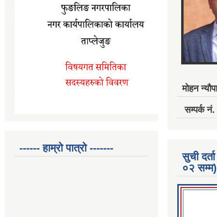
मोहन न्यौपा
सम्पर्क 
------ हाम्रो पात्रो -------
सुची दर
०२ सम्म)