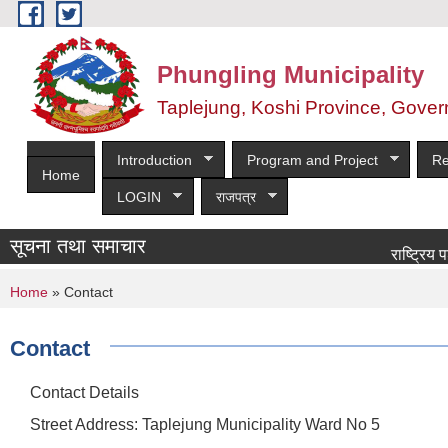
Skip to main content
Phungling Municipality
Taplejung, Koshi Province, Gover
Introduction
Program and Project
Re
Home
LOGIN
राजपत्र
सूचना तथा समाचार
राष्ट्रिय पशुपन्छ
You are here
Home
» Contact
Contact
Contact Details
Street Address: Taplejung Municipality Ward No 5