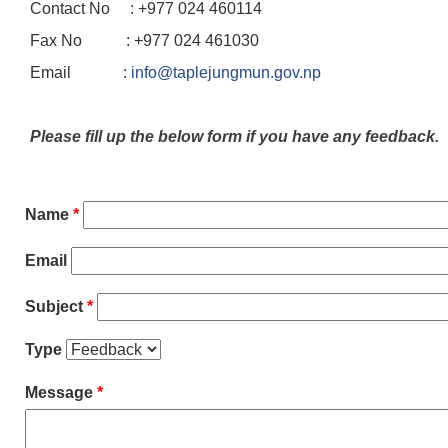
Contact No : +977 024 460114
Fax No : +977 024 461030
Email :
info@taplejungmun.gov.np
Please fill up the below form if you have any feedback.
Name
*
Email
Subject
*
Type
Message
*