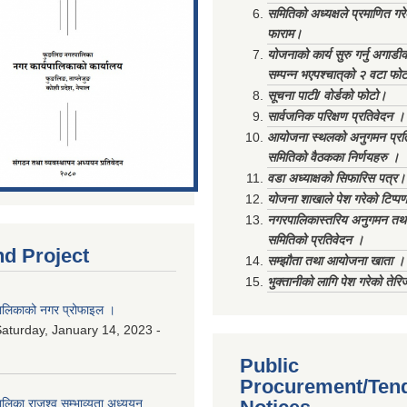
समितिको अध्यक्षले प्रमाणित गर
फाराम।
योजनाको कार्य सुरु गर्नु अगाडी
सम्पन्न भएपश्चात्‌को २ वटा फो
सूचना पाटी/ वोर्डको फोटो।
सार्वजनिक परिक्षण प्रतिवेदन ।
आयोजना स्थलको अनुगमन प्रत
समितिको वैठकका निर्णयहरु ।
वडा अध्याक्षको सिफारिस पत्र।
योजना शाखाले पेश गरेको टिप्प
नगरपालिकास्तरिय अनुगमन तथा
समितिको प्रतिवेदन ।
nd Project
सम्झौता तथा आयोजना खाता ।
भुक्तानीको लागि पेश गरेको तेर
लिकाको नगर प्रोफाइल ।
aturday, January 14, 2023 -
Public
Procurement/Ten
िका राजश्व सम्भाव्यता अध्ययन