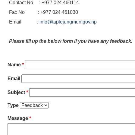
Contact No : +977 024 460114
Fax No : +977 024 461030
Email :
info@taplejungmun.gov.np
Please fill up the below form if you have any feedback.
Name
*
Email
Subject
*
Type
Message
*