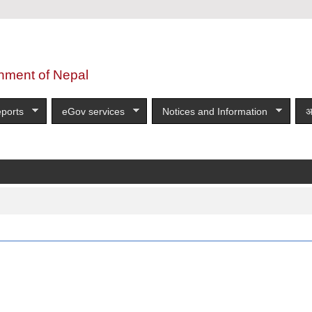
nment of Nepal
ports
eGov services
Notices and Information
अ