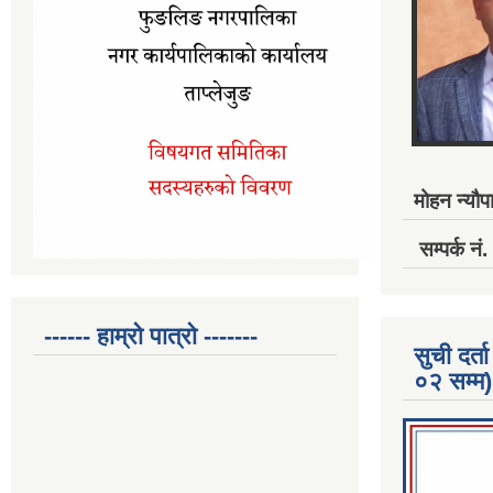
मोहन न्यौपा
सम्पर्क 
------ हाम्रो पात्रो -------
सुची दर
०२ सम्म)