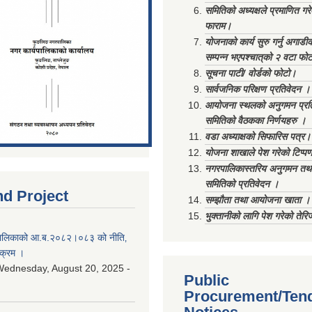
समितिको अध्यक्षले प्रमाणित गर
फाराम।
योजनाको कार्य सुरु गर्नु अगाडी
सम्पन्न भएपश्चात्‌को २ वटा फो
सूचना पाटी/ वोर्डको फोटो।
सार्वजनिक परिक्षण प्रतिवेदन ।
आयोजना स्थलको अनुगमन प्रत
समितिको वैठकका निर्णयहरु ।
वडा अध्याक्षको सिफारिस पत्र।
योजना शाखाले पेश गरेको टिप्प
नगरपालिकास्तरिय अनुगमन तथा
समितिको प्रतिवेदन ।
nd Project
सम्झौता तथा आयोजना खाता ।
भुक्तानीको लागि पेश गरेको तेर
ालिकाको आ.ब.२०८२।०८३ को नीति‚
यक्रम ।
ednesday, August 20, 2025 -
Public
Procurement/Ten