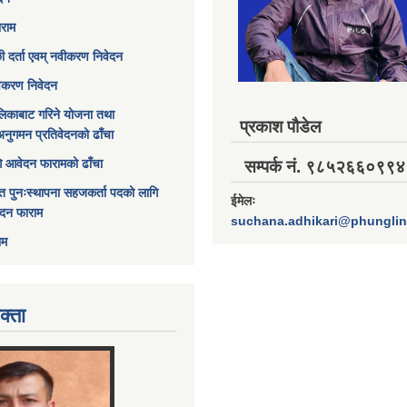
ाराम
छी दर्ता एवम् नवीकरण निवेदन
विकरण निवेदन
िकाबाट गरिने योजना तथा
प्रकाश पौडेल
अनुगमन प्रतिवेदनको ढाँचा
ागि आवेदन फारामको ढाँचा
सम्पर्क नं. ९८५२६६०९९४
त पुनःस्थापना सहजकर्ता पदको लागि
ईमेलः
ेदन फाराम
suchana.adhikari@phungli
ाम
क्ता