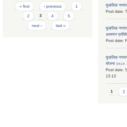
Pages
फुङलिङ नगरपाल
« first
‹ previous
1
Post date:
T
2
3
4
5
next ›
last »
फुङलिङ नगरपा
अध्ययन प्रति
Post date:
F
फुङलिङ नगरपालि
योजना २०८० 
Post date:
S
13:13
Pages
1
2