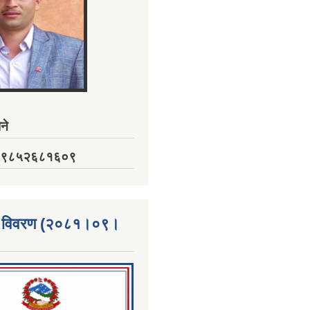
ने
नं. ९८५२६८१६०९
्ता विवरण (२०८१।०९।