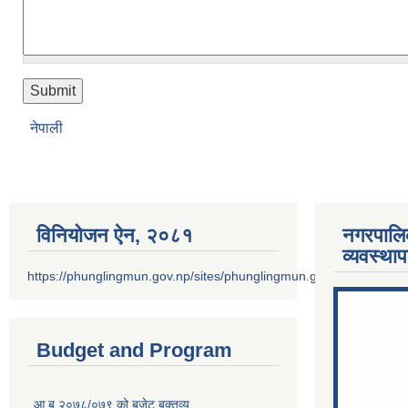
नेपाली
विनियोजन ऐन‚ २०८१
नगरपालि
व्यवस्था
https://phunglingmun.gov.np/sites/phunglingmun.gov.np/files/docu
Budget and Program
आ.ब.२०७८/०७९ को बजेट बक्तव्य