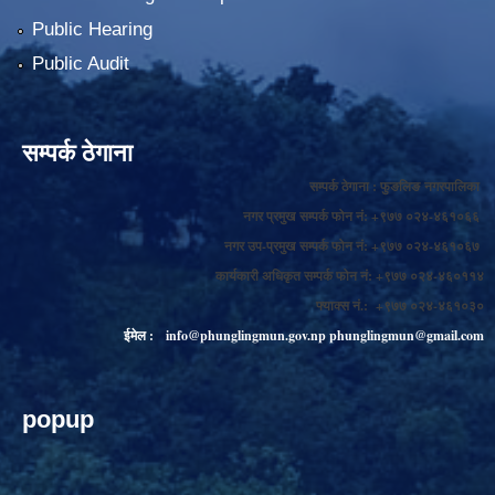
Public Hearing
Public Audit
सम्पर्क ठेगाना
सम्पर्क ठेगाना : फुङलिङ नगरपालिका
नगर प्रमुख सम्पर्क फोन नं: +९७७ ०२४-४६१०६६
नगर उप-प्रमुख सम्पर्क फोन नं: +९७७ ०२४-४६१०६७
कार्यकारी अधिकृत सम्पर्क फोन नं: +९७७ ०२४-४६०११४
फ्याक्स नं.: +९७७ ०२४-४६१०३०
ईमेल :
info@phunglingmun.gov.np
phunglingmun@gmail.com
popup