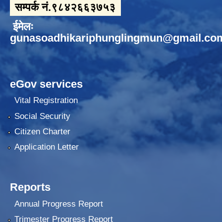
सम्पर्क नं.९८४२६६३७५३
ईमेलः
gunasoadhikariphunglingmun@gmail.co
eGov services
Vital Registration
Social Security
Citizen Charter
Application Letter
Reports
Annual Progress Report
Trimester Progress Report