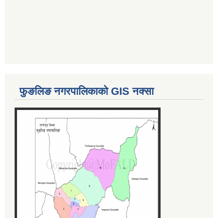
फुङलिङ नगरपालिकाको GIS नक्सा