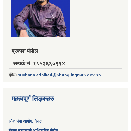
प्रकाश पौडेल
सम्पर्क नं. ९८५२६६०९९४
ईमेलः
suchana.adhikari@phunglingmun.gov.np
महत्वपूर्ण लिङ्कहरु
लोक सेवा आयोग
, नेपाल
नेपाल सरकारको आधिकारिक पोर्टल