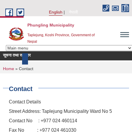
Skip to main content
English
नेपाली
Phungling Municipality
Taplejung, Koshi Province, Government of
Nepal
सूचना तथा समाचार
more
You are here
Home
» Contact
Contact
Contact Details
Street Address: Taplejung Municipality Ward No 5
Contact No : +977 024 460114
Fax No : +977 024 461030