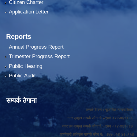
Citizen Charter
Application Letter
Reports
Annual Progress Report
Trimester Progress Report
Public Hearing
Public Audit
सम्पर्क ठेगाना
सम्पर्क ठेगाना : फुङलिङ नगरपालिका
नगर प्रमुख सम्पर्क फोन नं: +९७७ ०२४-४६१०६६
नगर उप-प्रमुख सम्पर्क फोन नं: +९७७ ०२४-४६१०६७
कार्यकारी अधिकृत सम्पर्क फोन नं: +९७७ ०२४-४६०११४