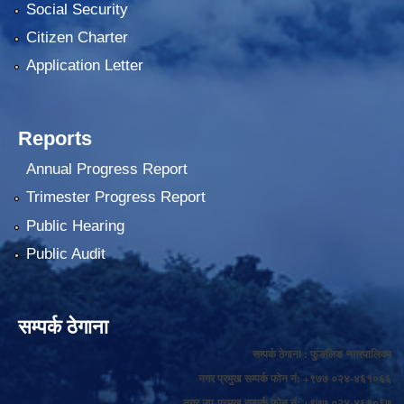
Social Security
Citizen Charter
Application Letter
Reports
Annual Progress Report
Trimester Progress Report
Public Hearing
Public Audit
सम्पर्क ठेगाना
सम्पर्क ठेगाना : फुङलिङ नगरपालिका
नगर प्रमुख सम्पर्क फोन नं: +९७७ ०२४-४६१०६६
नगर उप-प्रमुख सम्पर्क फोन नं: +९७७ ०२४-४६१०६७