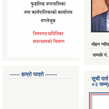
मोहन न्यौपा
सम्पर्क 
------ हाम्रो पात्रो -------
सुची दर
०२ सम्म)