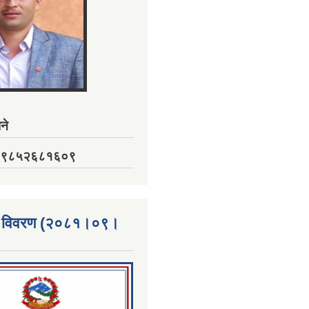
ने
नं. ९८५२६८१६०९
्ता विवरण (२०८१।०९।