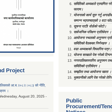
समितिको अध्यक्षले प्रमाणित गर
फाराम।
योजनाको कार्य सुरु गर्नु अगाडी
सम्पन्न भएपश्चात्‌को २ वटा फो
सूचना पाटी/ वोर्डको फोटो।
सार्वजनिक परिक्षण प्रतिवेदन ।
आयोजना स्थलको अनुगमन प्रत
समितिको वैठकका निर्णयहरु ।
वडा अध्याक्षको सिफारिस पत्र।
योजना शाखाले पेश गरेको टिप्प
नगरपालिकास्तरिय अनुगमन तथा
समितिको प्रतिवेदन ।
nd Project
सम्झौता तथा आयोजना खाता ।
भुक्तानीको लागि पेश गरेको तेर
ालिकाको आ.ब.२०८२।०८३ को नीति‚
यक्रम ।
ednesday, August 20, 2025 -
Public
Procurement/Ten