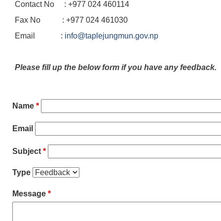
Contact No : +977 024 460114
Fax No : +977 024 461030
Email :
info@taplejungmun.gov.np
Please fill up the below form if you have any feedback.
Name
*
Email
Subject
*
Type
Message
*