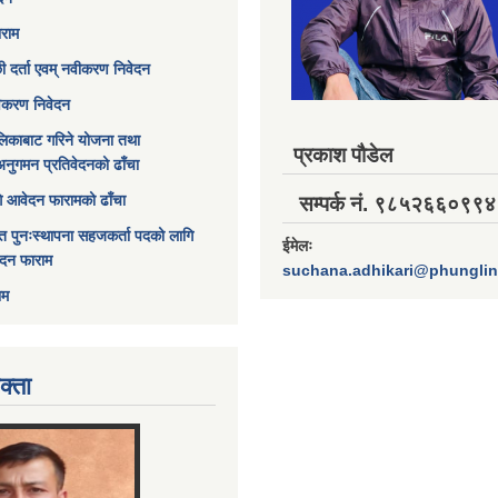
ाराम
छी दर्ता एवम् नवीकरण निवेदन
विकरण निवेदन
िकाबाट गरिने योजना तथा
प्रकाश पौडेल
अनुगमन प्रतिवेदनको ढाँचा
ागि आवेदन फारामको ढाँचा
सम्पर्क नं. ९८५२६६०९९४
त पुनःस्थापना सहजकर्ता पदको लागि
ईमेलः
ेदन फाराम
suchana.adhikari@phungli
ाम
क्ता