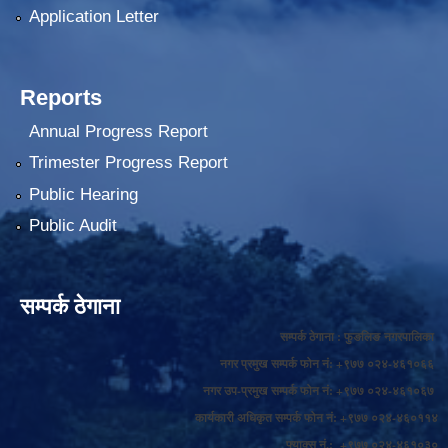
Application Letter
Reports
Annual Progress Report
Trimester Progress Report
Public Hearing
Public Audit
सम्पर्क ठेगाना
सम्पर्क ठेगाना : फुङलिङ नगरपालिका
नगर प्रमुख सम्पर्क फोन नं: +९७७ ०२४-४६१०६६
नगर उप-प्रमुख सम्पर्क फोन नं: +९७७ ०२४-४६१०६७
कार्यकारी अधिकृत सम्पर्क फोन नं: +९७७ ०२४-४६०११४
फ्याक्स नं.: +९७७ ०२४-४६१०३०