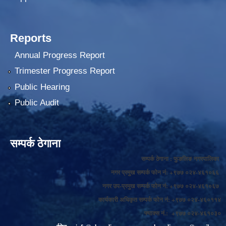
Reports
Annual Progress Report
Trimester Progress Report
Public Hearing
Public Audit
सम्पर्क ठेगाना
सम्पर्क ठेगाना : फुङलिङ नगरपालिका
नगर प्रमुख सम्पर्क फोन नं: +९७७ ०२४-४६१०६६
नगर उप-प्रमुख सम्पर्क फोन नं: +९७७ ०२४-४६१०६७
कार्यकारी अधिकृत सम्पर्क फोन नं: +९७७ ०२४-४६०११४
फ्याक्स नं.: +९७७ ०२४-४६१०३०