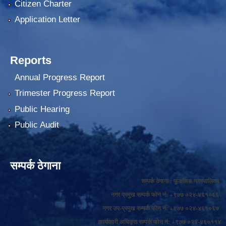
Citizen Charter
Application Letter
Reports
Annual Progress Report
Trimester Progress Report
Public Hearing
Public Audit
सम्पर्क ठेगाना
सम्पर्क ठेगाना : फुङलिङ नगरपालिका
नगर प्रमुख सम्पर्क फोन नं: +९७७ ०२४-४६१०६६
नगर उप-प्रमुख सम्पर्क फोन नं: +९७७ ०२४-४६१०६७
कार्यकारी अधिकृत सम्पर्क फोन नं: +९७७ ०२४-४६०११४