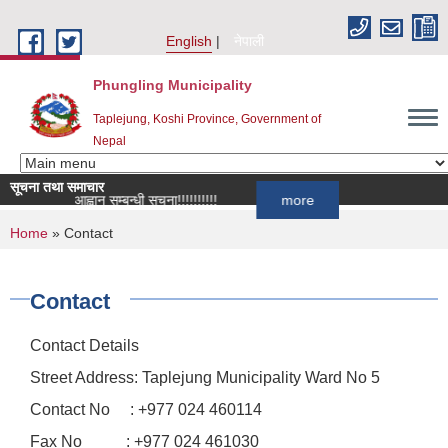
Skip to main content
English
नेपाली
Phungling Municipality
Taplejung, Koshi Province, Government of
Nepal
सूचना तथा समाचार
ी दर्ता आह्वान सम्बन्धी सूचना!!!!!!!!!!
more
You are here
Home
» Contact
Contact
Contact Details
Street Address: Taplejung Municipality Ward No 5
Contact No : +977 024 460114
Fax No : +977 024 461030