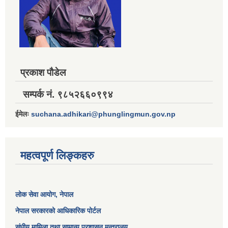
प्रकाश पौडेल
सम्पर्क नं. ९८५२६६०९९४
ईमेलः
suchana.adhikari@phunglingmun.gov.np
महत्वपूर्ण लिङ्कहरु
लोक सेवा आयोग
, नेपाल
नेपाल सरकारको आधिकारिक पोर्टल
संघीय मामिला तथा सामान्य प्रशासन मन्त्रालय