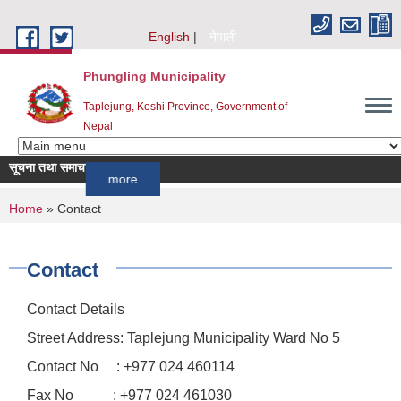
Skip to main content
English
नेपाली
Phungling Municipality
Taplejung, Koshi Province, Government of
Nepal
सूचना तथा समाचार
!!!
more
You are here
Home
» Contact
Contact
Contact Details
Street Address: Taplejung Municipality Ward No 5
Contact No : +977 024 460114
Fax No : +977 024 461030