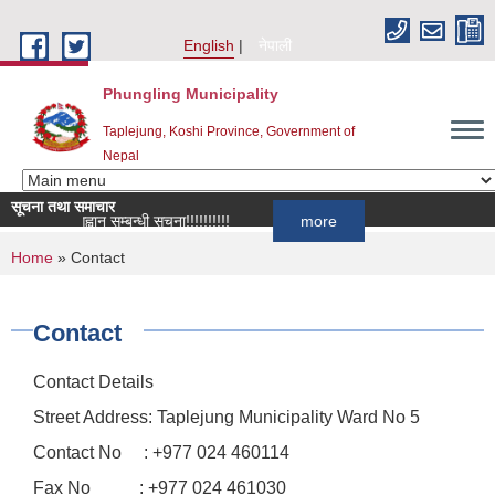
Skip to main content
English
नेपाली
Phungling Municipality
Taplejung, Koshi Province, Government of
Nepal
सूचना तथा समाचार
दर्ता आह्वान सम्बन्धी सूचना!!!!!!!!!!
more
You are here
Home
» Contact
Contact
Contact Details
Street Address: Taplejung Municipality Ward No 5
Contact No : +977 024 460114
Fax No : +977 024 461030