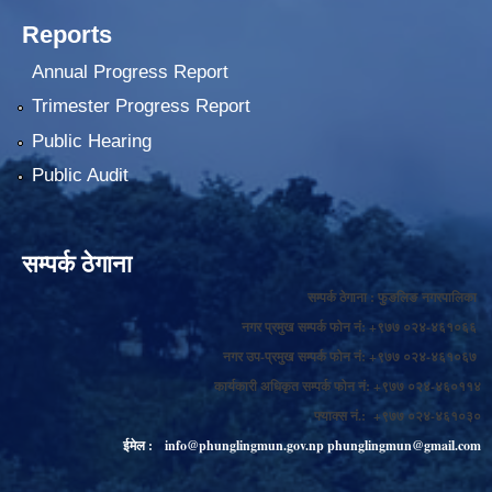
Reports
Annual Progress Report
Trimester Progress Report
Public Hearing
Public Audit
सम्पर्क ठेगाना
सम्पर्क ठेगाना : फुङलिङ नगरपालिका
नगर प्रमुख सम्पर्क फोन नं: +९७७ ०२४-४६१०६६
नगर उप-प्रमुख सम्पर्क फोन नं: +९७७ ०२४-४६१०६७
कार्यकारी अधिकृत सम्पर्क फोन नं: +९७७ ०२४-४६०११४
फ्याक्स नं.: +९७७ ०२४-४६१०३०
ईमेल :
info@phunglingmun.gov.np
phunglingmun@gmail.com