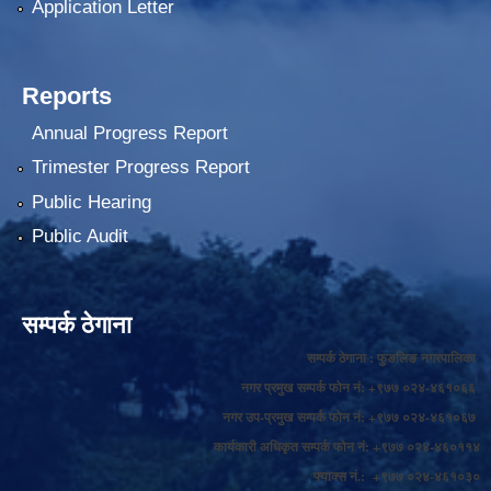
Application Letter
Reports
Annual Progress Report
Trimester Progress Report
Public Hearing
Public Audit
सम्पर्क ठेगाना
सम्पर्क ठेगाना : फुङलिङ नगरपालिका
नगर प्रमुख सम्पर्क फोन नं: +९७७ ०२४-४६१०६६
नगर उप-प्रमुख सम्पर्क फोन नं: +९७७ ०२४-४६१०६७
कार्यकारी अधिकृत सम्पर्क फोन नं: +९७७ ०२४-४६०११४
फ्याक्स नं.: +९७७ ०२४-४६१०३०