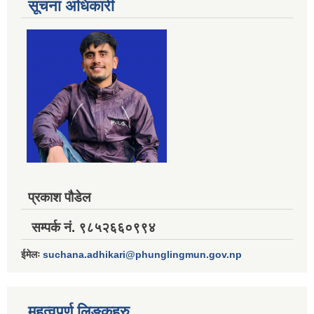
सूचना अधिकारी
प्रकाश पौडेल
सम्पर्क नं. ९८५२६६०९९४
ईमेलः
suchana.adhikari@phunglingmun.gov.np
महत्वपूर्ण लिङ्कहरु