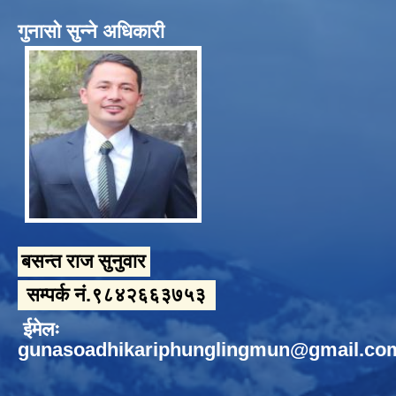
गुनासो सुन्ने अधिकारी
बसन्त राज सुनुवार
सम्पर्क नं.९८४२६६३७५३
ईमेलः
gunasoadhikariphunglingmun@gmail.co