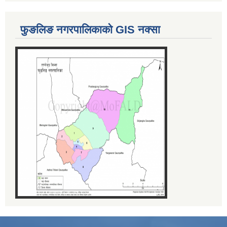
फुङलिङ नगरपालिकाको GIS नक्सा