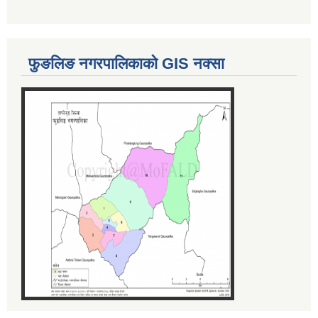
फुङलिङ नगरपालिकाको GIS नक्सा