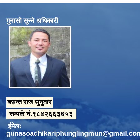
गुनासो सुन्ने अधिकारी
बसन्त राज सुनुवार
सम्पर्क नं.९८४२६६३७५३
ईमेलः
gunasoadhikariphunglingmun@gmail.co