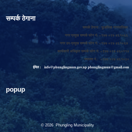
सम्पर्क ठेगाना
सम्पर्क ठेगाना : फुङलिङ नगरपालिका
नगर प्रमुख सम्पर्क फोन नं: +९७७ ०२४-४६१०६६
नगर उप-प्रमुख सम्पर्क फोन नं: +९७७ ०२४-४६१०६७
कार्यकारी अधिकृत सम्पर्क फोन नं: +९७७ ०२४-४६०११४
फ्याक्स नं.: +९७७ ०२४-४६१०३०
ईमेल :
info@phunglingmun.gov.np
phunglingmun@gmail.com
popup
© 2026 Phungling Municipality