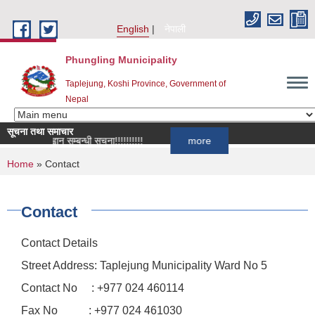
Skip to main content
English
नेपाली
Phungling Municipality
Taplejung, Koshi Province, Government of
Nepal
सूचना तथा समाचार
र्ता आह्वान सम्बन्धी सूचना!!!!!!!!!!
more
You are here
Home
» Contact
Contact
Contact Details
Street Address: Taplejung Municipality Ward No 5
Contact No : +977 024 460114
Fax No : +977 024 461030