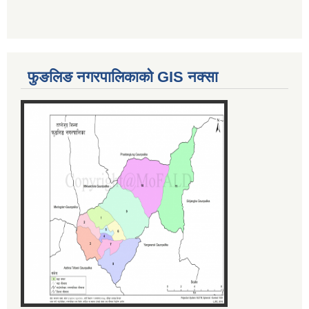
फुङलिङ नगरपालिकाको GIS नक्सा