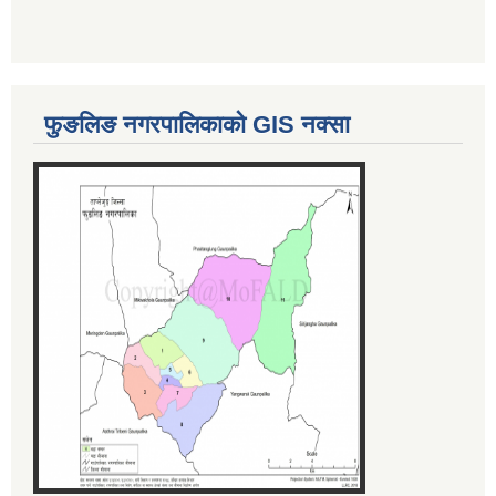
फुङलिङ नगरपालिकाको GIS नक्सा