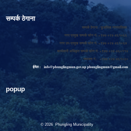
सम्पर्क ठेगाना
सम्पर्क ठेगाना : फुङलिङ नगरपालिका
नगर प्रमुख सम्पर्क फोन नं: +९७७ ०२४-४६१०६६
नगर उप-प्रमुख सम्पर्क फोन नं: +९७७ ०२४-४६१०६७
कार्यकारी अधिकृत सम्पर्क फोन नं: +९७७ ०२४-४६०११४
फ्याक्स नं.: +९७७ ०२४-४६१०३०
ईमेल :
info@phunglingmun.gov.np
phunglingmun@gmail.com
popup
© 2026 Phungling Municipality