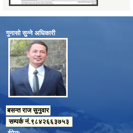
गुनासो सुन्ने अधिकारी
बसन्त राज सुनुवार
सम्पर्क नं.९८४२६६३७५३