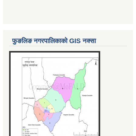
फुङलिङ नगरपालिकाको GIS नक्सा