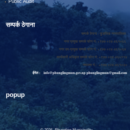
Public Audit
सम्पर्क ठेगाना
सम्पर्क ठेगाना : फुङलिङ नगरपालिका
नगर प्रमुख सम्पर्क फोन नं: +९७७ ०२४-४६१०६६
नगर उप-प्रमुख सम्पर्क फोन नं: +९७७ ०२४-४६१०६७
कार्यकारी अधिकृत सम्पर्क फोन नं: +९७७ ०२४-४६०११४
फ्याक्स नं.: +९७७ ०२४-४६१०३०
ईमेल :
info@phunglingmun.gov.np
phunglingmun@gmail.com
popup
© 2026 Phungling Municipality