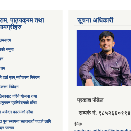
राम, पाठ्यक्रम तथा
सूचना अधिकारी
ामग्रीहरु
ठ्यक्रम
ाको नमुना
ेदन
ाराम
छी दर्ता एवम् नवीकरण निवेदन
विकरण निवेदन
िकाबाट गरिने योजना तथा
प्रकाश पौडेल
अनुगमन प्रतिवेदनको ढाँचा
ागि आवेदन फारामको ढाँचा
सम्पर्क नं. ९८५२६६०९९४
त पुनःस्थापना सहजकर्ता पदको लागि
ईमेलः
ेदन फाराम
suchana.adhikari@phungli