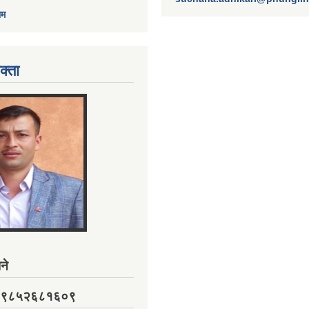
ाम
क्ता
ने
नं. ९८५२६८१६०९