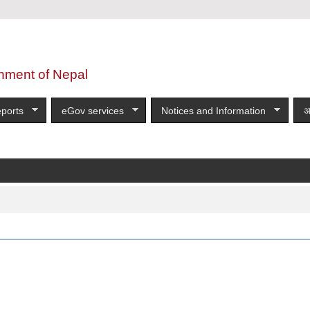
nment of Nepal
ports
eGov services
Notices and Information
अ