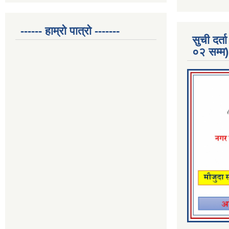
------ हाम्रो पात्रो -------
सुची दर
०२ सम्म)