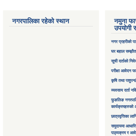
नगरपालिका रहेको स्थान
नमुना फा
उपयोगी स
नगर प्रहरीको पा
घर बहाल सम्झौत
सूची दर्ताको निव
परीक्षा आवेदन फ
कृषि तथा पशुपन्
व्यवसाय दर्ता न
फुङलिङ नगरपाल
कार्यक्रमहरुको 
छात्रवृत्तिका ल
समुदायमा आधारि
पाठ्यक्रम र आव