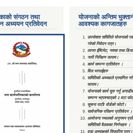
काको संगठन तथा
योजनाको अन्तिम भुक्ता
पन अध्ययन प्रतिवेदन
आवश्यक कागजातहरु
ments/Al...
उपभोक्ता समितिले योजनाको रकम
गरेको निवेदन पत्र।
लागत ईष्टिमेट, नक्सा तथा डिज
नापी निरिक्षण फाराम।
कार्य सम्पन्न प्रतिवेदन ।
विल भरपाईहरु
समितिको अध्यक्षले प्रमाणित गर
फाराम।
योजनाको कार्य सुरु गर्नु अगाडी
सम्पन्न भएपश्चात्‌को २ वटा फो
सूचना पाटी/ वोर्डको फोटो।
सार्वजनिक परिक्षण प्रतिवेदन ।
आयोजना स्थलको अनुगमन प्रत
समितिको वैठकका निर्णयहरु ।
वडा अध्याक्षको सिफारिस पत्र।