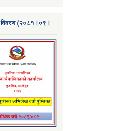
्ता विवरण (२०८१।०९।