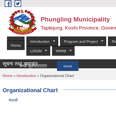
Skip to main content
Phungling Municipality
Taplejung, Koshi Province, Gover
Introduction
Program and Project
Re
Home
LOGIN
राजपत्र
सूचना तथा समाचार
न सम्बन्धी सूचना!!!!!!!!!!
more
You are here
Home
»
Introduction
» Organizational Chart
Organizational Chart
नेपाली