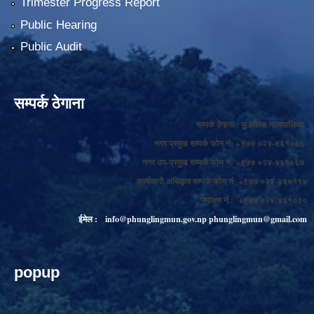
Trimester Progress Report
Public Hearing
Public Audit
सम्पर्क ठेगाना
सम्पर्क ठेगाना : फुङलिङ नगरपालिका
नगर प्रमुख सम्पर्क फोन नं: +९७७ ०२४-४६१०६६
नगर उप-प्रमुख सम्पर्क फोन नं: +९७७ ०२४-४६१०६७
कार्यकारी अधिकृत सम्पर्क फोन नं: +९७७ ०२४-४६०११४
फ्याक्स नं.: +९७७ ०२४-४६१०३०
ईमेल :
info@phunglingmun.gov.np
phunglingmun@gmail.com
popup