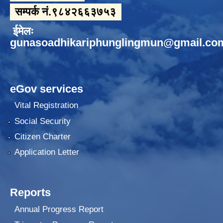
सम्पर्क नं.९८४२६६३७५३
ईमेलः
gunasoadhikariphunglingmun@gmail.co
eGov services
Vital Registration
Social Security
Citizen Charter
Application Letter
Reports
Annual Progress Report