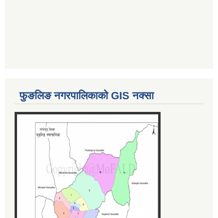
फुङलिङ नगरपालिकाको GIS नक्सा