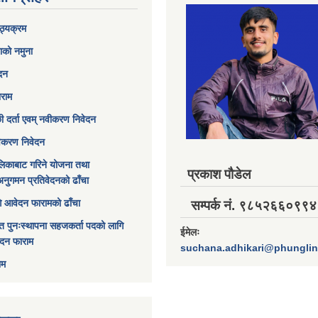
ठ्यक्रम
ाको नमुना
ेदन
ाराम
छी दर्ता एवम् नवीकरण निवेदन
विकरण निवेदन
िकाबाट गरिने योजना तथा
प्रकाश पौडेल
अनुगमन प्रतिवेदनको ढाँचा
ागि आवेदन फारामको ढाँचा
सम्पर्क नं. ९८५२६६०९९४
त पुनःस्थापना सहजकर्ता पदको लागि
ईमेलः
ेदन फाराम
suchana.adhikari@phungli
ाम