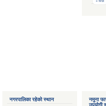
Pages
« first
नगरपालिका रहेको स्थान
नमुना फा
उपयोगी स