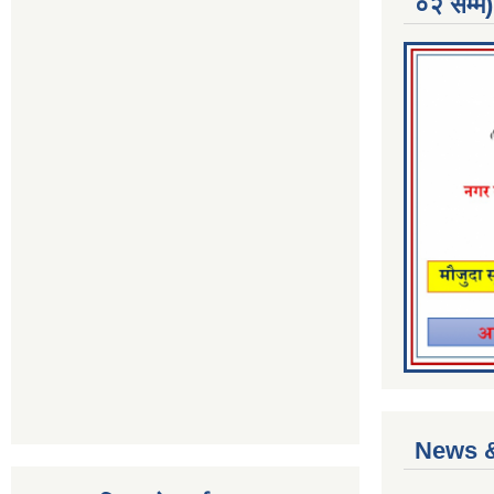
०२ सम्म)
News &