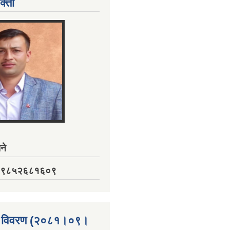
क्ता
ने
नं. ९८५२६८१६०९
्ता विवरण (२०८१।०९।