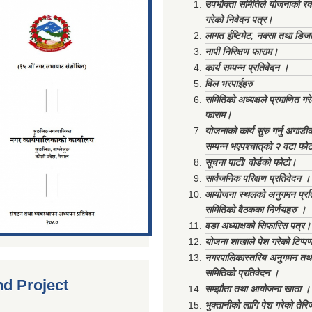
उपभोक्ता समितिले योजनाको रकम
गरेको निवेदन पत्र।
लागत ईष्टिमेट, नक्सा तथा डिज
नापी निरिक्षण फाराम।
कार्य सम्पन्न प्रतिवेदन ।
विल भरपाईहरु
समितिको अध्यक्षले प्रमाणित गर
फाराम।
योजनाको कार्य सुरु गर्नु अगाडी
सम्पन्न भएपश्चात्‌को २ वटा फो
सूचना पाटी/ वोर्डको फोटो।
सार्वजनिक परिक्षण प्रतिवेदन ।
आयोजना स्थलको अनुगमन प्रत
समितिको वैठकका निर्णयहरु ।
वडा अध्याक्षको सिफारिस पत्र।
योजना शाखाले पेश गरेको टिप्प
नगरपालिकास्तरिय अनुगमन तथा
समितिको प्रतिवेदन ।
nd Project
सम्झौता तथा आयोजना खाता ।
भुक्तानीको लागि पेश गरेको तेर