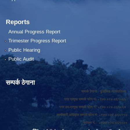
Reports
Annual Progress Report
Trimester Progress Report
Public Hearing
Public Audit
सम्पर्क ठेगाना
सम्पर्क ठेगाना : फुङलिङ नगरपालिका
नगर प्रमुख सम्पर्क फोन नं: +९७७ ०२४-४६१०६६
नगर उप-प्रमुख सम्पर्क फोन नं: +९७७ ०२४-४६१०६७
कार्यकारी अधिकृत सम्पर्क फोन नं: +९७७ ०२४-४६०११४
फ्याक्स नं.: +९७७ ०२४-४६१०३०