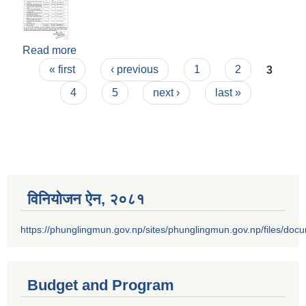
Read more
about आ.ब.२०७८/०७९ को आन्तरिक आय संकलन गर्न
Pages
ठेक्का आव्हान गरेको सूचना !
« first
‹ previous
1
2
3
4
5
next ›
last »
विनियोजन ऐन‚ २०८१
https://phunglingmun.gov.np/sites/phunglingmun.gov.np/files/docu
Budget and Program