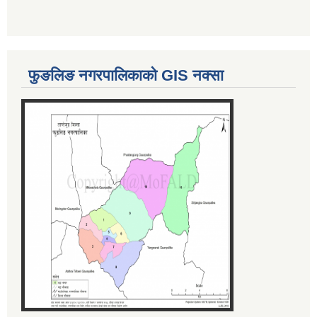
फुङलिङ नगरपालिकाको GIS नक्सा