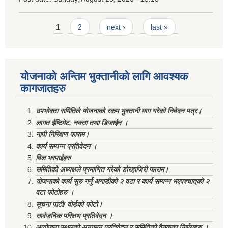
Pages
1
2
next ›
last »
योजनाको अन्तिम भुक्तानीको लागि आवश्यक
कागजातहरु
उपभोक्ता समितिले योजनाको रकम भुक्तानी माग गरेको निवेदन पत्र।
लागत ईष्टिमेट, नक्सा तथा डिजाईन ।
नापी निरिक्षण फाराम।
कार्य सम्पन्न प्रतिवेदन ।
विल भरपाईहरु
समितिको अध्यक्षले प्रमाणित गरेको डोरहाजिरी फाराम।
योजनाको कार्य सुरु गर्नु अगाडीको २ वटा र कार्य सम्पन्न भएपश्चात्‌को २
वटा फोटोहरु ।
सूचना पाटी/ वोर्डको फोटो।
सार्वजनिक परिक्षण प्रतिवेदन ।
आयोजना स्थलको अनुगमन प्रतिवेदन र समितिको वैठकका निर्णयहरु ।