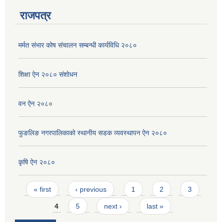
राजपत्र
मर्मत संभार कोष संचालन सम्बन्धी कार्यविधि २०८०
शिक्षा ऐन २०८० संशोधन
वन ऐन २०८०
फुङलिङ नगरपालिकाको स्थानीय सडक व्यवस्थापन ऐन २०८०
कृषि ऐन २०८०
Pages
« first
‹ previous
1
2
3
4
5
next ›
last »