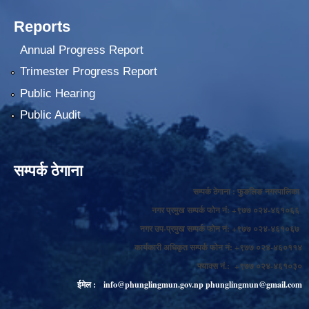
Reports
Annual Progress Report
Trimester Progress Report
Public Hearing
Public Audit
सम्पर्क ठेगाना
सम्पर्क ठेगाना : फुङलिङ नगरपालिका
नगर प्रमुख सम्पर्क फोन नं: +९७७ ०२४-४६१०६६
नगर उप-प्रमुख सम्पर्क फोन नं: +९७७ ०२४-४६१०६७
कार्यकारी अधिकृत सम्पर्क फोन नं: +९७७ ०२४-४६०११४
फ्याक्स नं.: +९७७ ०२४-४६१०३०
ईमेल :
info@phunglingmun.gov.np
phunglingmun@gmail.com