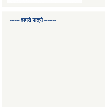
------ हाम्रो पात्रो -------