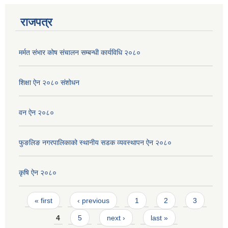
राजपत्र
मर्मत संभार कोष संचालन सम्बन्धी कार्यविधि २०८०
शिक्षा ऐन २०८० संशोधन
वन ऐन २०८०
फुङलिङ नगरपालिकाको स्थानीय सडक व्यवस्थापन ऐन २०८०
कृषि ऐन २०८०
Pages
« first
‹ previous
1
2
3
4
5
next ›
last »