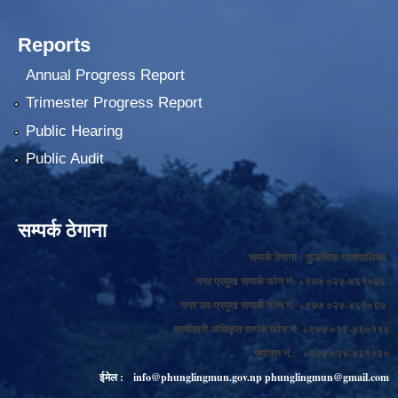
Reports
Annual Progress Report
Trimester Progress Report
Public Hearing
Public Audit
सम्पर्क ठेगाना
सम्पर्क ठेगाना : फुङलिङ नगरपालिका
नगर प्रमुख सम्पर्क फोन नं: +९७७ ०२४-४६१०६६
नगर उप-प्रमुख सम्पर्क फोन नं: +९७७ ०२४-४६१०६७
कार्यकारी अधिकृत सम्पर्क फोन नं: +९७७ ०२४-४६०११४
फ्याक्स नं.: +९७७ ०२४-४६१०३०
ईमेल :
info@phunglingmun.gov.np
phunglingmun@gmail.com