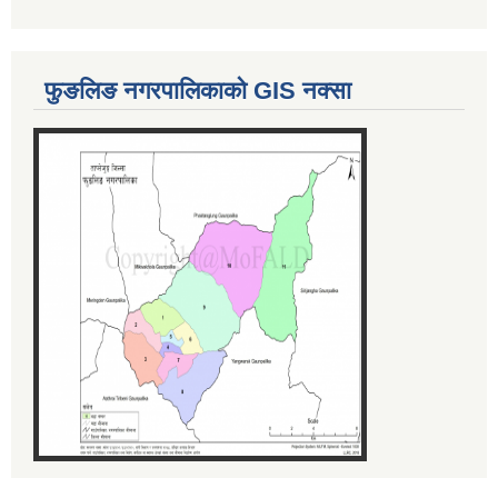
फुङलिङ नगरपालिकाको GIS नक्सा