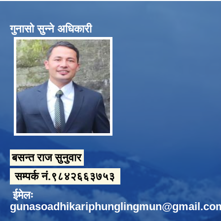
गुनासो सुन्ने अधिकारी
बसन्त राज सुनुवार
सम्पर्क नं.९८४२६६३७५३
ईमेलः
gunasoadhikariphunglingmun@gmail.co