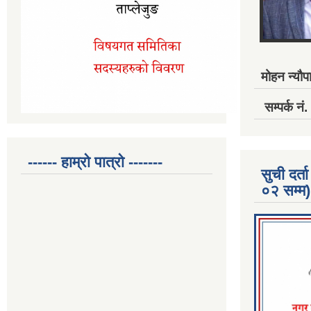
मोहन न्यौपा
सम्पर्क 
------ हाम्रो पात्रो -------
सुची दर
०२ सम्म)