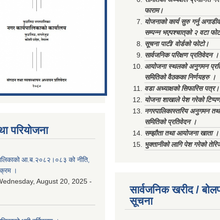
फाराम।
योजनाको कार्य सुरु गर्नु अगाडी
सम्पन्न भएपश्चात्‌को २ वटा फो
सूचना पाटी/ वोर्डको फोटो।
सार्वजनिक परिक्षण प्रतिवेदन ।
आयोजना स्थलको अनुगमन प्रत
समितिको वैठकका निर्णयहरु ।
वडा अध्याक्षको सिफारिस पत्र।
योजना शाखाले पेश गरेको टिप्प
नगरपालिकास्तरिय अनुगमन तथा
समितिको प्रतिवेदन ।
था परियोजना
सम्झौता तथा आयोजना खाता ।
भुक्तानीको लागि पेश गरेको तेर
ालिकाको आ.ब.२०८२।०८३ को नीति‚
यक्रम ।
ednesday, August 20, 2025 -
सार्वजनिक खरीद / बोलप
सूचना