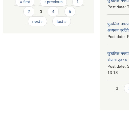
Pages
फुङलिङ नगरपाल
« first
‹ previous
1
Post date:
T
2
3
4
5
next ›
last »
फुङलिङ नगरपा
अध्ययन प्रति
Post date:
F
फुङलिङ नगरपालि
योजना २०८० 
Post date:
S
13:13
Pages
1