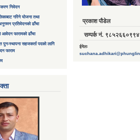
विकरण निवेदन
िकाबाट गरिने योजना तथा
प्रकाश पौडेल
अनुगमन प्रतिवेदनको ढाँचा
ागि आवेदन फारामको ढाँचा
सम्पर्क नं. ९८५२६६०९९४
त पुनःस्थापना सहजकर्ता पदको लागि
ईमेलः
ेदन फाराम
suchana.adhikari@phungli
ाम
क्ता