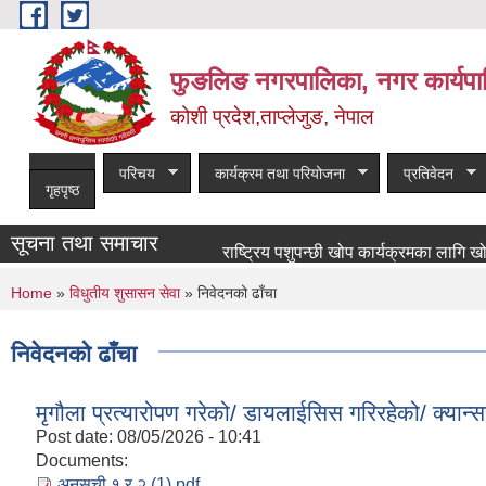
Skip to main content
फुङलिङ नगरपालिका, नगर कार्यपा
कोशी प्रदेश,ताप्लेजुङ, नेपाल
परिचय
कार्यक्रम तथा परियोजना
प्रतिवेदन
गृहपृष्ठ
सूचना तथा समाचार
राष्ट्रिय पशुपन्छी खोप कार्यक्रमका लागि खोपकर्त
You are here
Home
»
विधुतीय शुसासन सेवा
» निवेदनको ढाँचा
निवेदनको ढाँचा
मृगौला प्रत्यारोपण गरेको/ डायलाईसिस गरिरहेको/ क्यान्सर
Post date:
08/05/2026 - 10:41
Documents:
अनुसुची १ र २ (1).pdf