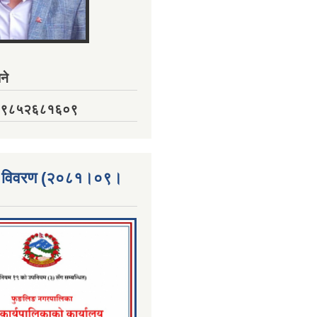
ने
नं. ९८५२६८१६०९
्ता विवरण (२०८१।०९।