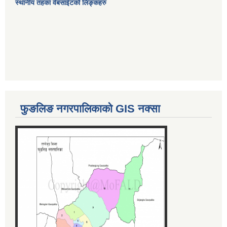
स्थानीय तहका वेबसाईटको लिङ्कहरु
फुङलिङ नगरपालिकाको GIS नक्सा