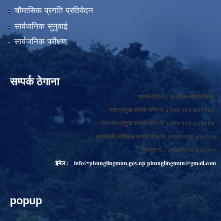
चौमासिक प्रगति प्रतिवेदन
सार्वजनिक सुनुवाई
सार्वजनिक परीक्षण
सम्पर्क ठेगाना
सम्पर्क ठेगाना : फुङलिङ नगरपालिका
नगर प्रमुख सम्पर्क फोन नं: +९७७ ०२४-४६१०६६
नगर उप-प्रमुख सम्पर्क फोन नं: +९७७ ०२४-४६१०६७
कार्यकारी अधिकृत सम्पर्क फोन नं: +९७७ ०२४-४६०११४
फ्याक्स नं.: +९७७ ०२४-४६१०३०
ईमेल :
info@phunglingmun.gov.np
phunglingmun@gmail.com
popup