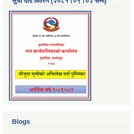
सुची दर्ता विवरण (२०८१।०९।०२ सम्म)
Blogs