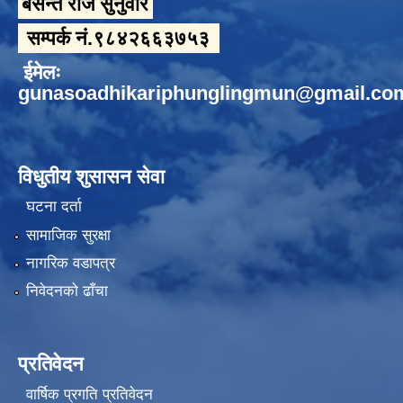
बसन्त राज सुनुवार
सम्पर्क नं.९८४२६६३७५३
ईमेलः
gunasoadhikariphunglingmun@gmail.co
विधुतीय शुसासन सेवा
घटना दर्ता
सामाजिक सुरक्षा
नागरिक वडापत्र
निवेदनको ढाँचा
प्रतिवेदन
वार्षिक प्रगति प्रतिवेदन