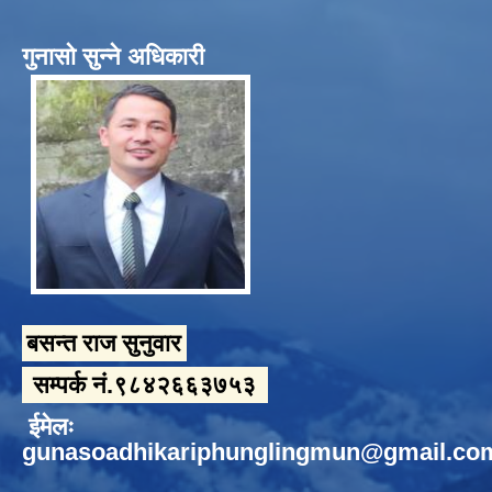
गुनासो सुन्ने अधिकारी
बसन्त राज सुनुवार
सम्पर्क नं.९८४२६६३७५३
ईमेलः
gunasoadhikariphunglingmun@gmail.co