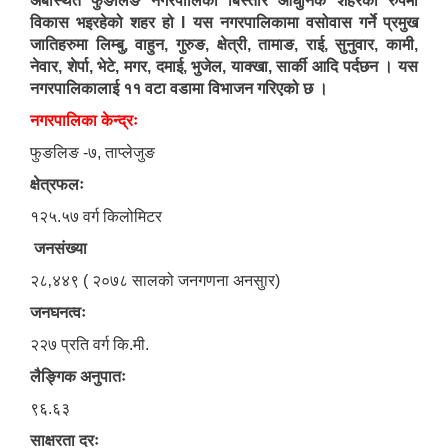
अबस्थित फुङलिङ नगरपालिका बिस्तारै आधुनिक शहरको रुपमा
विकास भइरहेको शहर हो l यस नगरपालिकामा वसोवास गर्ने प्रमुख
जातिहरुमा लिम्बु‚ वाहुन‚ गुरुङ‚ क्षेत्री‚ तामाङ‚ राई‚ सुनुवार‚ कामी‚
नेवार‚ शेर्पा‚ भेटे‚ मगर‚ दमाई‚ भुजेल‚ याक्खा‚ सार्की आदि पर्दछन । यस
नगरपालिकालाई ११ वटा वडामा विभाजन गरिएको छ ।
नगरपालिका केन्द्रः
फुङलिङ -७, ताप्लेजुङ
क्षेत्रफलः
१२५.५७ वर्ग किलोमिटर
जनसंख्या
२८‚४४९ ( २०७८ सालको जनगणना अनसुार)
जनघनत्वः
२२७ प्रति वर्ग कि.मी.
लैङ्गिक अनुपातः
९६.६३
साक्षरता दरः