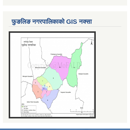
फुङलिङ नगरपालिकाको GIS नक्सा