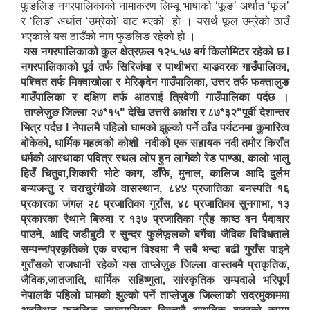
फुङलिङ नगरपालिकाको नामाकरण लिम्बू भाषाको ‘फूङ’ अर्थात ‘फूल’
र ‘लिङ’ अर्थात ‘उम्रेको’ वाट भएको हो । यसर्थ फूल उम्रेको ठाउँ
भएकाले यस ठाउँको नाम फुङलिङ रहेको हो ।
यस नगरपालिकाको कुल क्षेत्रफ़ल १२५.५७ बर्ग किलोमिटर रहेको छ l
नगरपालिकाको पूर्व तर्फ सिरिजंघा र पाथीभरा याङवरक गाउँपालिका,
पश्चित तर्फ मिक्वाखोला र मेरिङ्देन गाउँपालिका, उत्तर तर्फ फक्तालुङ
गाउँपालिका र दक्षिण तर्फ आठराई त्रिवेणी गाउँपालिका पर्दछ ।
ताप्लेजुङ जिल्ला २७*१५" देखि उत्तरी अक्षांश र ८७*३२"पूर्वी देशान्तर
भित्र पर्दछ l नेपालमै पहिलो घामको झुल्को पर्ने ठाँउ पर्यटनमा कुमारित्व
बोकेको, धार्मिक महत्वको कोशी नदीको एक सहायक नदी तमोर किराँत
धर्मको आस्थाका पवित्र स्थल लोप हुन लागेको रेड पाण्डा, कालो भालु
हिउँ चितुवा,शिकारी भोटे काग, डाँफे, मुनाल, कालिज आदि दुर्लभ
बन्यजन्तु र चराचुरंगीको वासस्थान, ८४४ प्रजातिका बनस्पति १६
प्रकारका जंगल २८ प्रजातिका गुराँस, ४८ प्रजातिका सुनगाभा, १३
प्रकारका रैथाने बिरुवा र १३७ प्रजातिका ग्रैह काष्ठ वन पैदावार
पाउने, आदि जडीबुटी र सुन्दर फुलैफूलको बगैंचा जैविक विविधताले
सम्पन्न/प्रकृतिको एक वरदान विश्वमा नै सबै भन्दा बढी गुराँस पाइने
गुराँसको राजधानी रहेको यस ताप्लेजुङ जिल्ला वास्तबमै प्राकृतिक,
जैविक,जातजाति, धार्मिक सहिष्णुता, सांस्कृतिक सम्पदाले भरिपूर्ण
नेपालकै पहिलो घामको झुल्को पर्ने ताप्लेजुङ जिल्लाको सदरमुकाममा