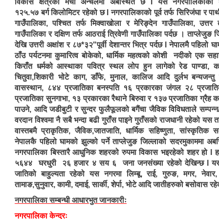
विकास क्षेत्रको मेची अन्चलमा अबस्थित छ l यस नगरपालिकाको क
१२५.५७ बर्ग किलोमिटर रहेको छ l नगरपालिकाको पूर्व तर्फ सिरिजंघा र प
गाउँपालिका, पश्चित तर्फ मिक्वाखोला र मेरिङ्देन गाउँपालिका, उत्तर 
गाउँपालिका र दक्षिण तर्फ आठराई त्रिवेणी गाउँपालिका पर्दछ । ताप्लेजुङ
देखि उत्तरी अक्षांश र ८७*३२"पूर्वी देशान्तर भित्र पर्दछ l नेपालमै पहिलो घाम
ठाँउ पर्यटनमा कुमारित्व बोकेको, धार्मिक महत्वको कोशी नदीको एक स
किराँत धर्मको आस्थाका पवित्र स्थल लोप हुन लागेको रेड पाण्डा, क
चितुवा,शिकारी भोटे काग, डाँफे, मुनाल, कालिज आदि दुर्लभ बन्यजन्तु 
वासस्थान, ८४४ प्रजातिका बनस्पति १६ प्रकारका जंगल २८ प्रजातिक
प्रजातिका सुनगाभा, १३ प्रकारका रैथाने बिरुवा र १३७ प्रजातिका ग्रैह का
पाउने, आदि जडीबुटी र सुन्दर फुलैफूलको बगैंचा जैविक विविधताले सम्पन्
वरदान विश्वमा नै सबै भन्दा बढी गुराँस पाइने गुराँसको राजधानी रहेको यस त
वास्तबमै प्राकृतिक, जैविक,जातजाति, धार्मिक सहिष्णुता, सांस्कृतिक सम्
नेपालकै पहिलो घामको झुल्को पर्ने ताप्लेजुङ जिल्लाको सदरमुकाममा अ
नगरपालिका बिस्तारै आधुनिक शहरको रुपमा विकास भइरहेको शहर हो l 
५६४४ घरधुरी २६ हजार ४ सय ६ जना जनसंख्या रहेको देखिन्छ l यस 
जातिको बाहुल्यता रहेको यस नगरमा लिम्बू, राई, गुरुङ, मगर, नेवार, बा
तामाङ,सुनुवार, कामी, दमाई, सार्की, शेर्पा, भोटे आदि जातीहरुको बसोवास रहे
नगरपालिका सम्बन्धी आधारभुत जानकारीः
नगरपालिका केन्द्रः