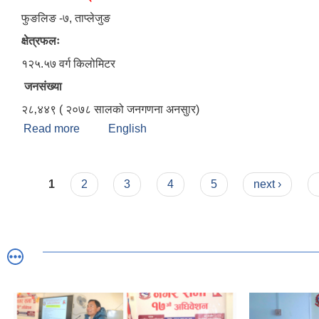
फुङलिङ -७, ताप्लेजुङ
क्षेत्रफलः
१२५.५७ वर्ग किलोमिटर
जनसंख्या
२८‚४४९ ( २०७८ सालको जनगणना अनसुार)
Read more
about परिचयः फुङलिङ नगरपालिका
English
Pages
1
2
3
4
5
next ›