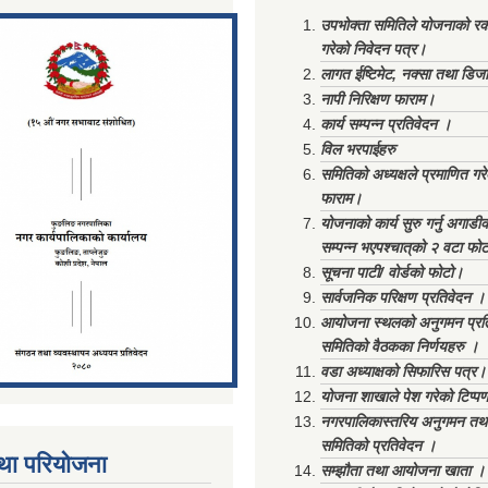
ments/Al...
उपभोक्ता समितिले योजनाको रकम
गरेको निवेदन पत्र।
लागत ईष्टिमेट, नक्सा तथा डिज
नापी निरिक्षण फाराम।
कार्य सम्पन्न प्रतिवेदन ।
विल भरपाईहरु
समितिको अध्यक्षले प्रमाणित गर
फाराम।
योजनाको कार्य सुरु गर्नु अगाडी
सम्पन्न भएपश्चात्‌को २ वटा फो
सूचना पाटी/ वोर्डको फोटो।
सार्वजनिक परिक्षण प्रतिवेदन ।
आयोजना स्थलको अनुगमन प्रत
समितिको वैठकका निर्णयहरु ।
वडा अध्याक्षको सिफारिस पत्र।
योजना शाखाले पेश गरेको टिप्प
नगरपालिकास्तरिय अनुगमन तथा
समितिको प्रतिवेदन ।
था परियोजना
सम्झौता तथा आयोजना खाता ।