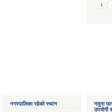
Pages
1
नगरपालिका रहेको स्थान
नमुना फा
उपयोगी स