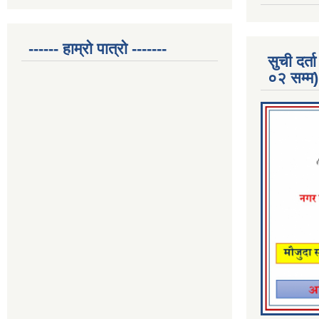
------ हाम्रो पात्रो -------
सुची दर
०२ सम्म)