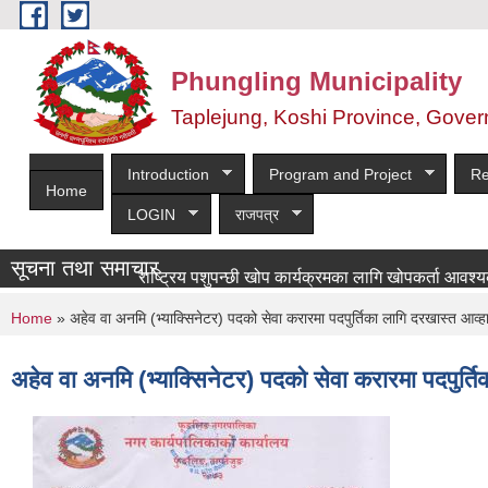
Skip to main content
Phungling Municipality
Taplejung, Koshi Province, Gover
Introduction
Program and Project
Re
Home
LOGIN
राजपत्र
सूचना तथा समाचार
राष्ट्रिय पशुपन्छी खोप कार्यक्रमका लागि खोपकर्ता आवश्यकता सम्ब
You are here
Home
» अहेव वा अनमि (भ्याक्सिनेटर) पदको सेवा करारमा पदपुर्तिका लागि दरखास्त आव
अहेव वा अनमि (भ्याक्सिनेटर) पदको सेवा करारमा पदपुर्