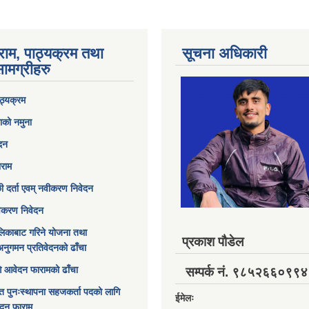
राम, पाठ्यक्रम तथा
सूचना अधिकारी
ामग्रीहरु
ठ्यक्रम
ाको नमुना
ेदन
ाराम
छी दर्ता एवम् नवीकरण निवेदन
विकरण निवेदन
िकाबाट गरिने योजना तथा
प्रकाश पौडेल
अनुगमन प्रतिवेदनको ढाँचा
ागि आवेदन फारामको ढाँचा
सम्पर्क नं. ९८५२६६०९९४
त पुनःस्थापना सहजकर्ता पदको लागि
ईमेलः
ेदन फाराम