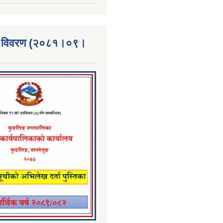
्ता विवरण (२०८१।०९।