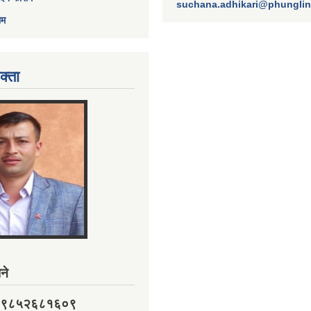
suchana.adhikari@phungli
ाम
क्ता
ने
नं. ९८५२६८१६०९