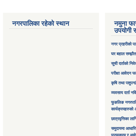
नगरपालिका रहेको स्थान
नमुना फा
उपयोगी स
नगर प्रहरीको पा
घर बहाल सम्झौत
सूची दर्ताको निव
परीक्षा आवेदन फ
कृषि तथा पशुपन्
व्यवसाय दर्ता न
फुङलिङ नगरपाल
कार्यक्रमहरुको 
छात्रवृत्तिका ल
समुदायमा आधारि
पाठ्यक्रम र आव