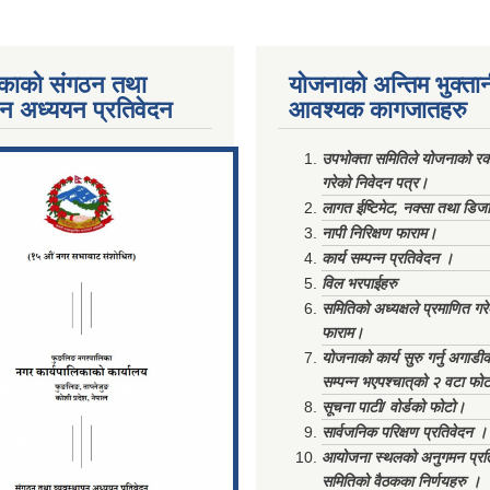
काको संगठन तथा
योजनाको अन्तिम भुक्ता
पन अध्ययन प्रतिवेदन
आवश्यक कागजातहरु
ments/Al...
उपभोक्ता समितिले योजनाको रकम
गरेको निवेदन पत्र।
लागत ईष्टिमेट, नक्सा तथा डिज
नापी निरिक्षण फाराम।
कार्य सम्पन्न प्रतिवेदन ।
विल भरपाईहरु
समितिको अध्यक्षले प्रमाणित गर
फाराम।
योजनाको कार्य सुरु गर्नु अगाडी
सम्पन्न भएपश्चात्‌को २ वटा फो
सूचना पाटी/ वोर्डको फोटो।
सार्वजनिक परिक्षण प्रतिवेदन ।
आयोजना स्थलको अनुगमन प्रत
समितिको वैठकका निर्णयहरु ।