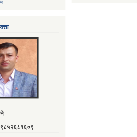
ाम
क्ता
ने
नं. ९८५२६८१६०९