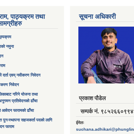
राम, पाठ्यक्रम तथा
सूचना अधिकारी
ामग्रीहरु
ठ्यक्रम
ाको नमुना
ेदन
ाराम
छी दर्ता एवम् नवीकरण निवेदन
विकरण निवेदन
िकाबाट गरिने योजना तथा
प्रकाश पौडेल
अनुगमन प्रतिवेदनको ढाँचा
ागि आवेदन फारामको ढाँचा
सम्पर्क नं. ९८५२६६०९९४
त पुनःस्थापना सहजकर्ता पदको लागि
ईमेलः
ेदन फाराम
suchana.adhikari@phungli