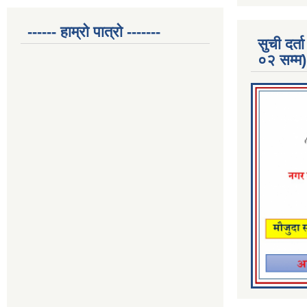
------ हाम्रो पात्रो -------
सुची दर
०२ सम्म)