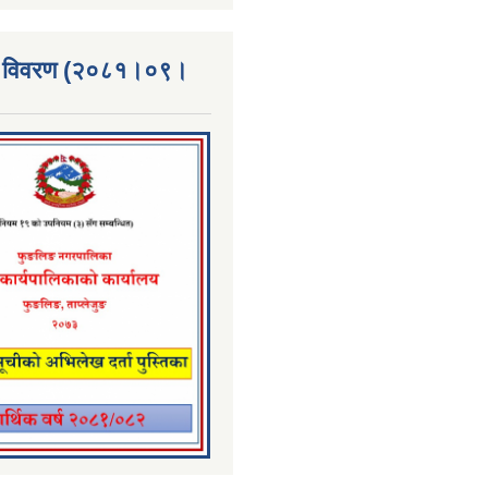
्ता विवरण (२०८१।०९।