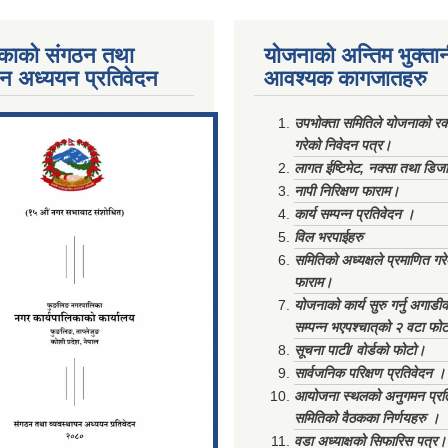
काको संगठन तथा
योजनाको अन्तिम भुक्ता
पन अध्ययन प्रतिवेदन
आवश्यक कागजातहरु
ments/Al...
उपभोक्ता समितिले योजनाको रकम
गरेको निवेदन पत्र।
लागत ईष्टिमेट, नक्सा तथा डिज
नापी निरिक्षण फाराम।
कार्य सम्पन्न प्रतिवेदन ।
विल भरपाईहरु
समितिको अध्यक्षले प्रमाणित गर
फाराम।
योजनाको कार्य सुरु गर्नु अगाडी
सम्पन्न भएपश्चात्‌को २ वटा फो
सूचना पाटी/ वोर्डको फोटो।
सार्वजनिक परिक्षण प्रतिवेदन ।
आयोजना स्थलको अनुगमन प्रत
समितिको वैठकका निर्णयहरु ।
वडा अध्याक्षको सिफारिस पत्र।