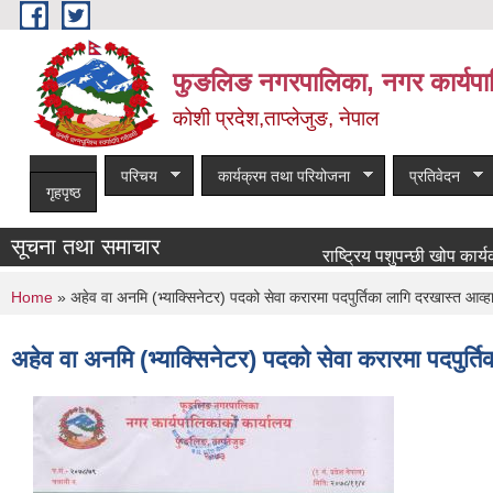
Skip to main content
फुङलिङ नगरपालिका, नगर कार्यपा
कोशी प्रदेश,ताप्लेजुङ, नेपाल
परिचय
कार्यक्रम तथा परियोजना
प्रतिवेदन
गृहपृष्ठ
सूचना तथा समाचार
राष्ट्रिय पशुपन्छी खोप कार्यक्रमका
You are here
Home
» अहेव वा अनमि (भ्याक्सिनेटर) पदको सेवा करारमा पदपुर्तिका लागि दरखास्त आव
अहेव वा अनमि (भ्याक्सिनेटर) पदको सेवा करारमा पदपुर्