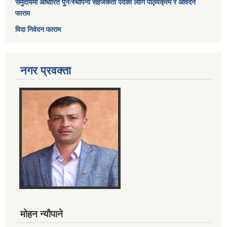
समुदायमा आधारित पुनःस्थापना सहजकर्ता पदको लागि पाठ्यक्रम र आवेदन
फाराम
विदा निवेदन फाराम
नगर प्रवक्ता
मोहन न्यौपाने