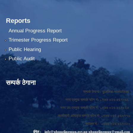
Reports
Annual Progress Report
Trimester Progress Report
Public Hearing
Public Audit
सम्पर्क ठेगाना
सम्पर्क ठेगाना : फुङलिङ नगरपालिका
नगर प्रमुख सम्पर्क फोन नं: +९७७ ०२४-४६१०६६
नगर उप-प्रमुख सम्पर्क फोन नं: +९७७ ०२४-४६१०६७
कार्यकारी अधिकृत सम्पर्क फोन नं: +९७७ ०२४-४६०११४
फ्याक्स नं.: +९७७ ०२४-४६१०३०
ईमेल :
info@phunglingmun.gov.np
phunglingmun@gmail.com