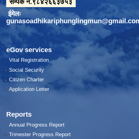
सम्पर्क नं.९८४२६६३७५३
ईमेलः
gunasoadhikariphunglingmun@gmail.co
eGov services
Vital Registration
Social Security
Citizen Charter
Application Letter
Reports
Annual Progress Report
Trimester Progress Report