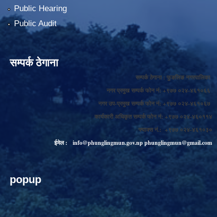
Public Hearing
Public Audit
सम्पर्क ठेगाना
सम्पर्क ठेगाना : फुङलिङ नगरपालिका
नगर प्रमुख सम्पर्क फोन नं: +९७७ ०२४-४६१०६६
नगर उप-प्रमुख सम्पर्क फोन नं: +९७७ ०२४-४६१०६७
कार्यकारी अधिकृत सम्पर्क फोन नं: +९७७ ०२४-४६०११४
फ्याक्स नं.: +९७७ ०२४-४६१०३०
ईमेल :
info@phunglingmun.gov.np
phunglingmun@gmail.com
popup