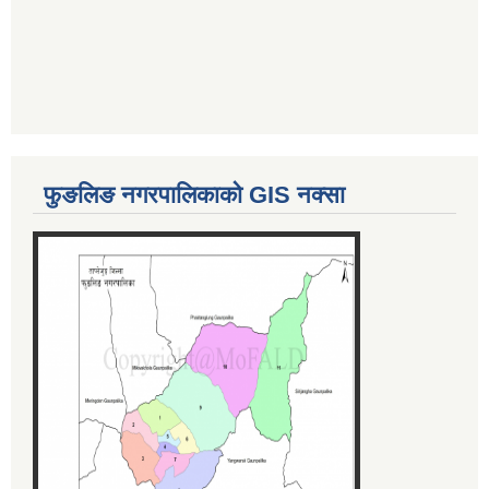
फुङलिङ नगरपालिकाको GIS नक्सा