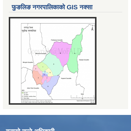
फुङलिङ नगरपालिकाको GIS नक्सा