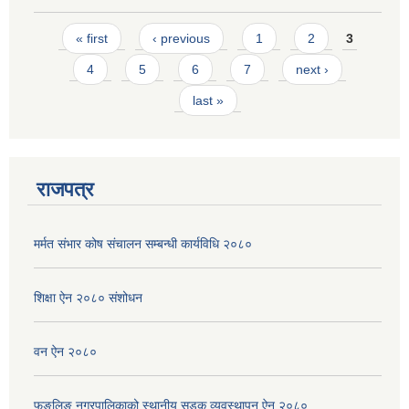
Pages
« first
‹ previous
1
2
3
4
5
6
7
next ›
last »
राजपत्र
मर्मत संभार कोष संचालन सम्बन्धी कार्यविधि २०८०
शिक्षा ऐन २०८० संशोधन
वन ऐन २०८०
फुङलिङ नगरपालिकाको स्थानीय सडक व्यवस्थापन ऐन २०८०