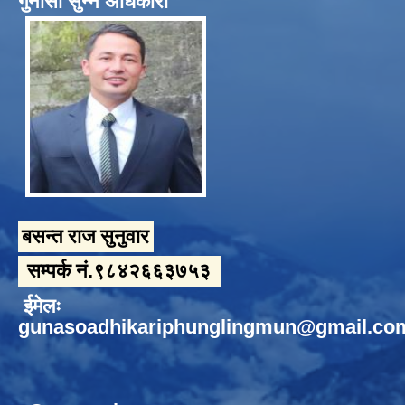
गुनासो सुन्ने अधिकारी
बसन्त राज सुनुवार
सम्पर्क नं.९८४२६६३७५३
ईमेलः
gunasoadhikariphunglingmun@gmail.co