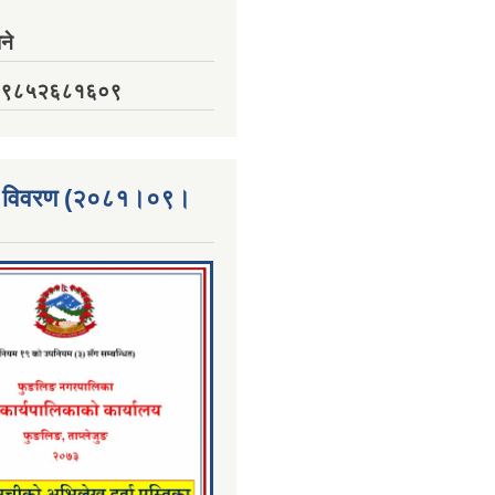
ने
नं. ९८५२६८१६०९
्ता विवरण (२०८१।०९।