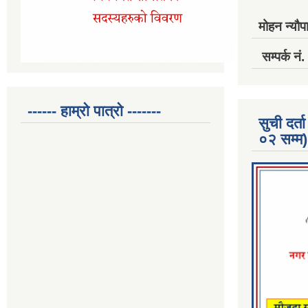
मोहन न्यौपा
सम्पर्क 
------ हाम्रो पात्रो -------
सुची दर
०२ सम्म)