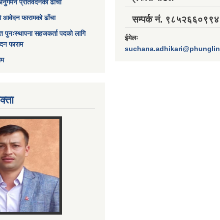
अनुगमन प्रतिवेदनको ढाँचा
ागि आवेदन फारामको ढाँचा
सम्पर्क नं. ९८५२६६०९९४
त पुनःस्थापना सहजकर्ता पदको लागि
ईमेलः
ेदन फाराम
suchana.adhikari@phungli
ाम
क्ता