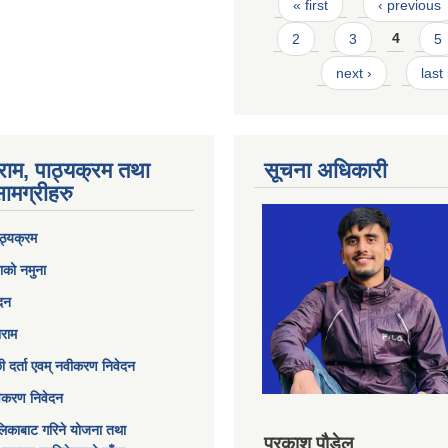
Pages
« first
‹ previous
2
3
4
5
next ›
last
राम, पाठ्यक्रम तथा
सूचना अधिकारी
ामग्रीहरु
ठ्यक्रम
ाको नमुना
ेदन
ाराम
छी दर्ता एवम् नवीकरण निवेदन
विकरण निवेदन
िकाबाट गरिने योजना तथा
प्रकाश पौडेल