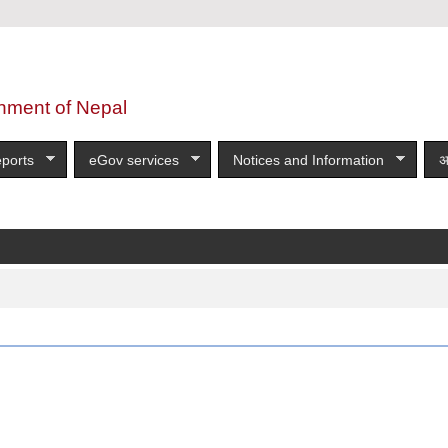
nment of Nepal
ports
eGov services
Notices and Information
अ