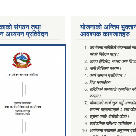
काको संगठन तथा
योजनाको अन्तिम भुक्ता
पन अध्ययन प्रतिवेदन
आवश्यक कागजातहरु
ments/Al...
उपभोक्ता समितिले योजनाको रकम
गरेको निवेदन पत्र।
लागत ईष्टिमेट, नक्सा तथा डिज
नापी निरिक्षण फाराम।
कार्य सम्पन्न प्रतिवेदन ।
विल भरपाईहरु
समितिको अध्यक्षले प्रमाणित गर
फाराम।
योजनाको कार्य सुरु गर्नु अगाडी
सम्पन्न भएपश्चात्‌को २ वटा फो
सूचना पाटी/ वोर्डको फोटो।
सार्वजनिक परिक्षण प्रतिवेदन ।
आयोजना स्थलको अनुगमन प्रत