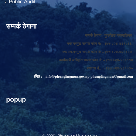
Public Audit
सम्पर्क ठेगाना
सम्पर्क ठेगाना : फुङलिङ नगरपालिका
नगर प्रमुख सम्पर्क फोन नं: +९७७ ०२४-४६१०६६
नगर उप-प्रमुख सम्पर्क फोन नं: +९७७ ०२४-४६१०६७
कार्यकारी अधिकृत सम्पर्क फोन नं: +९७७ ०२४-४६०११४
फ्याक्स नं.: +९७७ ०२४-४६१०३०
ईमेल :
info@phunglingmun.gov.np
phunglingmun@gmail.com
popup