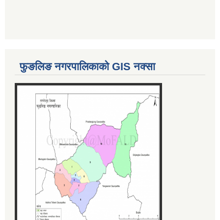
फुङलिङ नगरपालिकाको GIS नक्सा