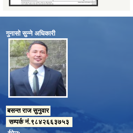
गुनासो सुन्ने अधिकारी
बसन्त राज सुनुवार
सम्पर्क नं.९८४२६६३७५३