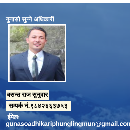
गुनासो सुन्ने अधिकारी
बसन्त राज सुनुवार
सम्पर्क नं.९८४२६६३७५३
ईमेलः
gunasoadhikariphunglingmun@gmail.co