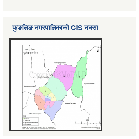
फुङलिङ नगरपालिकाको GIS नक्सा