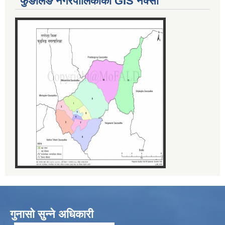
फुङलिङ नगरपालिकाको GIS नक्सा
गुनासो सुन्ने अधिकारी