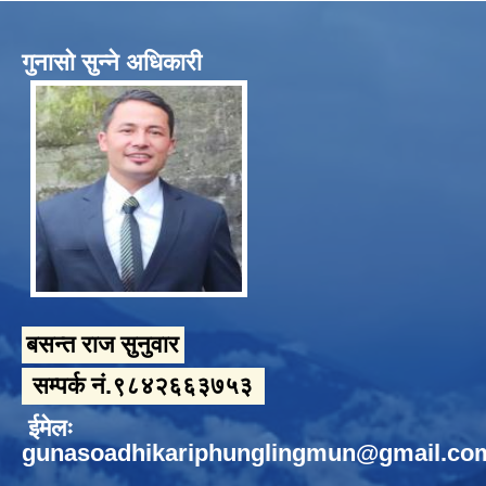
गुनासो सुन्ने अधिकारी
बसन्त राज सुनुवार
सम्पर्क नं.९८४२६६३७५३
ईमेलः
gunasoadhikariphunglingmun@gmail.co