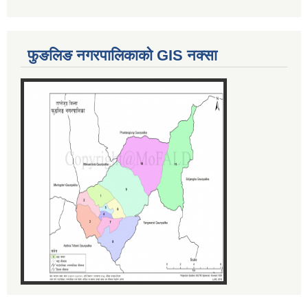
फुङलिङ नगरपालिकाको GIS नक्सा